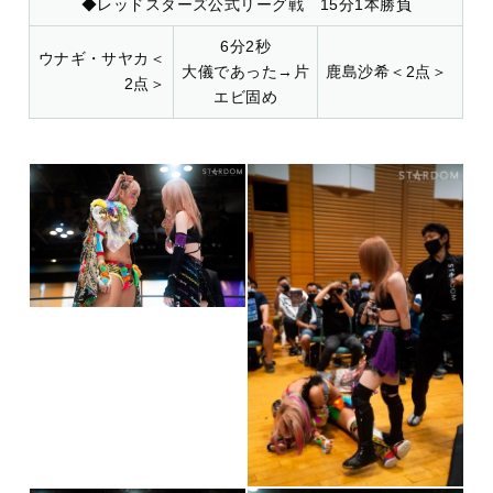
◆レッドスターズ公式リーグ戦 15分1本勝負
6分2秒
ウナギ・サヤカ＜
大儀であった→片
鹿島沙希＜2点＞
2点＞
エビ固め