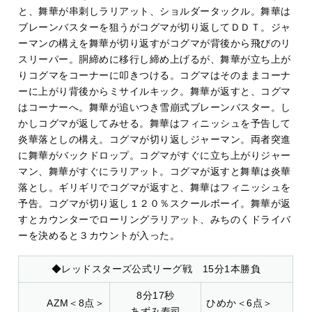
と、舞華が串刺しラリアット、ショルダータックル。舞華は
ブレーンバスターを狙うがコグマが切り返してＤＤＴ。ジャ
ーマンの構えを舞華が切り返すがコグマが背後から飛びのリ
スリーパー。胴締めに移行し締め上げるが、舞華が立ち上が
りコグマをコーナーに叩きつける。コグマはそのままコーナ
ーに上がり背後からミサイルキック。舞華が返すと、コグマ
はコーナーへ。舞華が追いつき雪崩式ブレーンバスター。し
かしコグマが返してみせる。舞華はフィニッシュを予告して
炎華落としの構え。コグマが切り返しジャーマン。両者突進
に舞華がバックドロップ。コグマがすぐに立ち上がりジャー
マン、舞華がすぐにラリアット。コグマが返すと舞華は炎華
落とし。ギリギリでコグマが返すと、舞華はフィニッシュを
予告。コグマが切り返し１２０％スクールボーイ。舞華が返
すとカウンターでローリングラリアット、みちのくドライバ
ーを決めると３カウントが入った。
◆レッドスターズ公式リーグ戦 15分1本勝負
8分17秒
AZM＜8点＞
ひめか＜6点＞
あずみ寿司