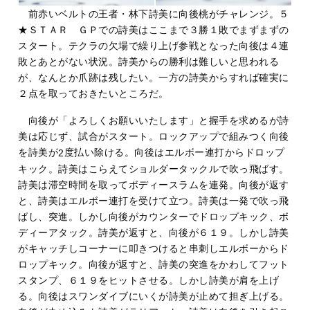
前赤いベルトの王者・林下詩美に向後桃がチャレンジ。５
★ＳＴＡＲ ＧＰでの詩美はここまで３勝１敗でまずまずの
スタート。テクラの欠場で繰り上げ参戦となった向後は４連
敗とあとがない状況。詩美からの勝利は難しいと思われる
が、なんとか爪跡は残したい。一方の詩美からすれば確実に
２点を取っておきたいところだ。
向後が「よろしくお願いいたします」と握手を求めるが詩
美は応じず、試合がスタート。ロックアップで組みつく向後
を詩美が
度払い除ける。向後はエルボー連打からドロップ
2
キック。詩美はこらえてショルダータックルで吹っ飛ばす。
詩美は滞空時間を取ってボディースラムを連発。向後が返す
と、詩美はエルボー連打を受けて立つ。詩美は一発で吹っ飛
ばし、突進。しかし向後がカウンターでドロップキック、ボ
ディーアタック。詩美が返すと、向後が６１９。しかし詩美
がキャッチしコーナーに叩きつけると串刺しエルボーからド
ロップキック。向後が返すと、詩美の突進をかわしてフット
スタンプ、６１９をヒットさせる。しかし詩美が肩を上げ
る。向後はスワンダイブにいくが詩美が止めて担ぎ上げる。