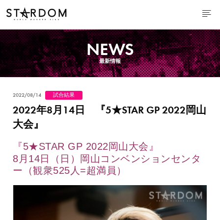
NEWS
最新情報
2022/08/14
試合結果
2022年8月14日 『5★STAR GP 2022岡山
大会』
『5★STAR GP 2022岡山大会』
8月14日（日
）岡山コンベンションセンタ
ー
（
観衆525人=超満員）