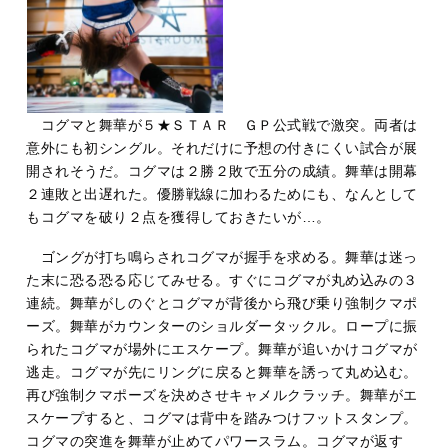
コグマと舞華が５★ＳＴＡＲ ＧＰ公式戦で激突。両者は
意外にも初シングル。それだけに予想の付きにくい試合が展
開されそうだ。コグマは２勝２敗で五分の成績。舞華は開幕
２連敗と出遅れた。優勝戦線に加わるためにも、なんとして
もコグマを破り２点を獲得しておきたいが…。
ゴングが打ち鳴らされコグマが握手を求める。舞華は迷っ
た末に恐る恐る応じてみせる。すぐにコグマが丸め込みの３
連続。舞華がしのぐとコグマが背後から飛び乗り強制クマポ
ーズ。舞華がカウンターのショルダータックル。ロープに振
られたコグマが場外にエスケープ。舞華が追いかけコグマが
逃走。コグマが先にリングに戻ると舞華を誘って丸め込む。
再び強制クマポーズを決めさせキャメルクラッチ。舞華がエ
スケープすると、コグマは背中を踏みつけフットスタンプ。
コグマの突進を舞華が止めてパワースラム。コグマが返す