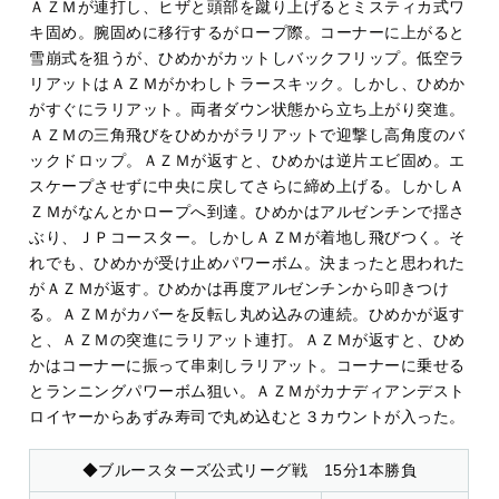
ＡＺＭが連打し、ヒザと頭部を蹴り上げるとミスティカ式ワ
キ固め。腕固めに移行するがロープ際。コーナーに上がると
雪崩式を狙うが、ひめかがカットしバックフリップ。低空ラ
リアットはＡＺＭがかわしトラースキック。しかし、ひめか
がすぐにラリアット。両者ダウン状態から立ち上がり突進。
ＡＺＭの三角飛びをひめかがラリアットで迎撃し高角度のバ
ックドロップ。ＡＺＭが返すと、ひめかは逆片エビ固め。エ
スケープさせずに中央に戻してさらに締め上げる。しかしＡ
ＺＭがなんとかロープへ到達。ひめかはアルゼンチンで揺さ
ぶり、ＪＰコースター。しかしＡＺＭが着地し飛びつく。そ
れでも、ひめかが受け止めパワーボム。決まったと思われた
がＡＺＭが返す。ひめかは再度アルゼンチンから叩きつけ
る。ＡＺＭがカバーを反転し丸め込みの連続。ひめかが返す
と、ＡＺＭの突進にラリアット連打。ＡＺＭが返すと、ひめ
かはコーナーに振って串刺しラリアット。コーナーに乗せる
とランニングパワーボム狙い。ＡＺＭがカナディアンデスト
ロイヤーからあずみ寿司で丸め込むと３カウントが入った。
◆ブルースターズ公式リーグ戦 15分1本勝負