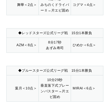
舞華＜2点＞
みちのくドライバ
コグマ＜4点＞
ーⅡ→片エビ固め
◆レッドスターズ公式リーグ戦 15分1本勝負
8分17秒
AZM＜8点＞
ひめか＜6点＞
あずみ寿司
◆ブルースターズ公式リーグ戦 15分1本勝負
10分29秒
垂直落下式ブレー
葉月＜10点＞
MIRAI＜6点＞
ンバスター→片エ
ビ固め