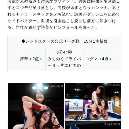
向後が丸め込みも詩美がラリアット。詩美は向後を引き起こ
すとコウモリ吊り落とし。向後が返すとウラカンラナ。返さ
れるもトラースキックをぶち込む。詩美がダッシュを止めて
サイドバスター。向後を引き起こし旋回し前方に叩きつけ
る。向後が返せず詩美がピンフォールを奪った。
◆レッドスターズ公式リーグ戦 15分1本勝負
8分44秒
舞華＜2点＞
みちのくドライバ
コグマ＜4点＞
ーⅡ→片エビ固め