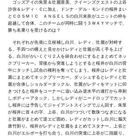
ゴッズアイの朱里＆壮麗亜美、クイーンズクエストの上谷
沙弥＆レディ・Ｃに加え、ドンナ・デル・モンドの桜井まい
とＣＯＳＭＩＣ ＡＮＧＥＬＳの白川未奈がユニットの枠を
超越して合体、このチームが同時に闘う３ＷＡＹマッチで、
勝ち名乗りを受けるのは？
それぞれが先発に立候補し白川、レディ、壮麗が対峙す
る。手四つの構えと見せかけレディと壮麗が高く手を上げ
る。白川がかいくぐり２人を鉢合わせにするとまとめてネッ
クブリーカー。背後から突進しようとすると桜井が白川の背
中にタッチし試合の権利を奪ってしまう。桜井はレディと壮
麗にまとめてネックブリーカー。ダッシュするとレディと壮
麗が合体しショルダータックル。壮麗がレディをマットに叩
きつけると桜井をコーナーに追い込み逆水平の連打から串刺
しボディーアタック。しかしレディがニードロップでカット
し桜井には予告してジャイアントスイングでぶん回す。朱里
が桜井に首４の字、上谷、白川がつづいて数珠つなぎになる
と壮麗がまとめて逆エビ固め。レディがカットし白川に脳天
唐竹割り。桜井がレディと壮麗をまとめてスタナー。上谷と
白川がエルボーを打ち合う。白川の突進に上谷が二段蹴り。