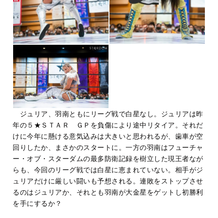
ジュリア、羽南ともにリーグ戦で白星なし。ジュリアは昨
年の５★ＳＴＡＲ ＧＰを負傷により途中リタイア。それだ
けに今年に懸ける意気込みは大きいと思われるが、歯車が空
回りしたか、まさかのスタートに。一方の羽南はフューチャ
ー・オブ・スターダムの最多防衛記録を樹立した現王者なが
らも、今回のリーグ戦では白星に恵まれていない。相手がジ
ュリアだけに厳しい闘いも予想される。連敗をストップさせ
るのはジュリアか、それとも羽南が大金星をゲットし初勝利
を手にするか？