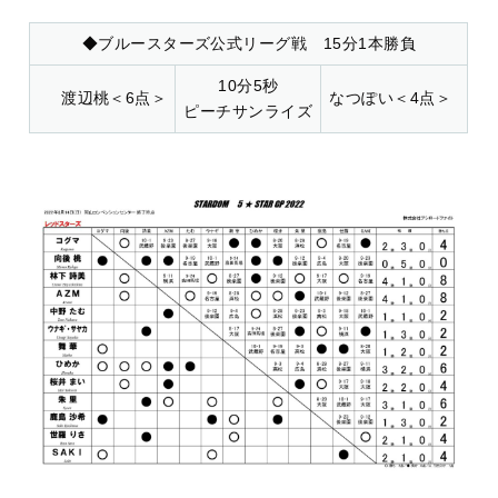
◆ブルースターズ公式リーグ戦 15分1本勝負
10分5秒
渡辺桃＜6点＞
なつぽい＜4点＞
ピーチサンライズ