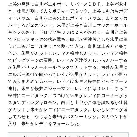
上谷の突進に白川がエルボー、リバースＤＤＴ。上谷が返す
と、壮麗が割って入りボディーアタック、上谷にも放ちボデ
ィースラム、白川を上谷の上にボディースラム。まとめてカ
バーするが２カウント。朱里が上谷と白川にサッカーボール
キックの連打。ドロップキックは２人がかわし、白川と上谷
でドロップキックの挟み撃ち。白川が河津落としを朱里に狙
うと上谷がニールキックで割って入る。白川は上谷とど突き
合い。朱里がカットしレディと桜井もカット。レディと桜井
でビッグブーツの応酬。レディが河津落としからカバーする
が朱里がサッカーボールキックでカットする。桜井が朱里に
エルボー連打で向かっていくが朱里がカット。レディが割っ
て入りまとめてカバー。レディは朱里と桜井にビッグブーツ
連打。朱里が桜井にジャーマン、レディにはＤＤＴ。さらに
桜井にニーアタック。つづけて朱里がレディにコーナーから
スタンディングギロチン。白川と上谷が合体を試みるが壮麗
がカットし朱里がレディにニーアタック。しかしレディが返
してみせる。ならばと朱里はバズソーキック。３カウントが
入り、朱里がレディをフォールした。