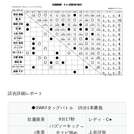
試合詳細レポート
◆3WAYタッグバトル 15分1本勝負
9分17秒
壮麗亜美
レディ・C●
バズソーキック→
○朱里
上谷沙弥
片エビ固め