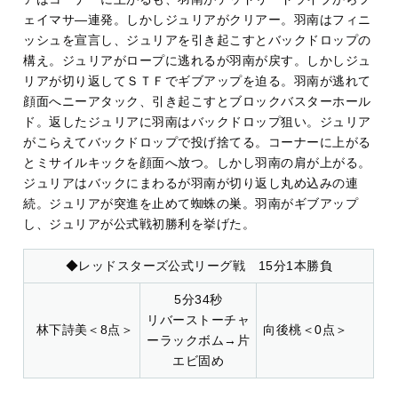
ェイマサ―連発。しかしジュリアがクリアー。羽南はフィニ
ッシュを宣言し、ジュリアを引き起こすとバックドロップの
構え。ジュリアがロープに逃れるが羽南が戻す。しかしジュ
リアが切り返してＳＴＦでギブアップを迫る。羽南が逃れて
顔面へニーアタック、引き起こすとブロックバスターホール
ド。返したジュリアに羽南はバックドロップ狙い。ジュリア
がこらえてバックドロップで投げ捨てる。コーナーに上がる
とミサイルキックを顔面へ放つ。しかし羽南の肩が上がる。
ジュリアはバックにまわるが羽南が切り返し丸め込みの連
続。ジュリアが突進を止めて蜘蛛の巣。羽南がギブアップ
し、ジュリアが公式戦初勝利を挙げた。
◆レッドスターズ公式リーグ戦 15分1本勝負
5分34秒
リバーストーチャ
林下詩美＜8点＞
向後桃＜0点＞
ーラックボム→片
エビ固め