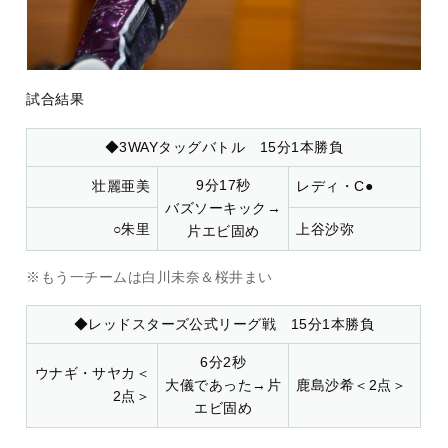
試合結果
◆3WAYタッグバトル 15分1本勝負
9分17秒
壮麗亜美
レディ・C●
バズソーキック→
○朱里
上谷沙弥
片エビ固め
※もう一チームは白川未奈＆桜井まい
◆レッドスターズ公式リーグ戦 15分1本勝負
6分2秒
ウナギ・サヤカ＜
大儀であった→片
鹿島沙希＜2点＞
2点＞
エビ固め