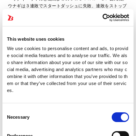
ウナギは３連敗でスタートダッシュに失敗、連敗をストップ
させ巻き返しを図りたい。鹿島は２連敗ながらも前日の松江
凱旋興行で舞華を破りリーグ戦初白星。ここから優勝戦線に
加わるためにもウナギから勝って連勝を飾りたいところ。ど
ちらも負けられない闘いの結末は？ さらにこの試合は８・
This website uses cookies
名古屋でおこなわれるアーティスト・オブ・スターダム王
21
座の前哨戦。タイトル戦を前にした駆け引きも注目される。
We use cookies to personalise content and ads, to provid
e social media features and to analyse our traffic. We als
鹿島がベルトを誇示するとウナギが払い除け試合開始。鹿
o share information about your use of our site with our so
島が張り手から打撃の連打でウナギを場外に落とす。鹿島は
cial media, advertising and analytics partners who may c
タオルでウナギの首を絞めていく。ウナギを場外でいたぶり
ombine it with other information that you’ve provided to th
鹿島がリングに戻すと片足でカバー。鹿島は「どうした最初
em or that they’ve collected from your use of their servic
の勢いはよ！」と挑発しながら蹴飛ばしていく。鹿島がウナ
es.
ギに串刺しニー、フットスタンプ。首を絞めながら「やり返
してみろ！」と挑発する。ウナギはカウンターでフェースク
ラッシャー、ギロチンドロップ。鹿島が返すとウナギは大ふ
C
へん固め。鹿島がコルバタからビッグブーツ。ウナギが返す
Necessary
o
と、鹿島はコーナーからフェースクラッシャー。返したウナ
n
ギに鹿島はダブルアームの構え。ウナギが切り返し城門突破
s
Preferences