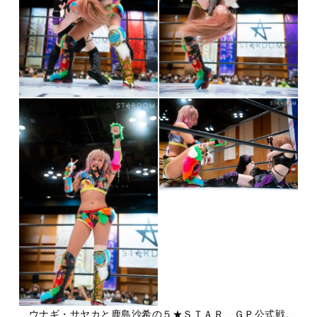
ウナギ・サヤカと鹿島沙希の５★ＳＴＡＲ ＧＰ公式戦。