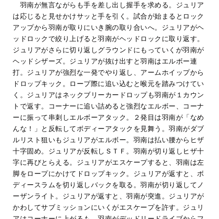
羽南が無言ながらも手を差し出し握手を求める。ジュリア
は応じると見せかけサッと手を引く。試合が始まるとロック
アップから羽南が取りにいき腕の取り合いへ。ジュリアがヘ
ッドロックで絞り上げると羽南がヘッドロックに取り返す。
ジュリアがさらに切り返しグラウンドにもっていくが羽南が
ヘッドシザーズ。ジュリアが抜け出すと羽南はエルボー連
打。ジュリアが強烈な一発でやり返し、アームホイップから
ドロップキック。ロープ際に追い込むと喉元を踏みつけてい
く。ジュリアはネックブリーカードロップも羽南が１カウン
トで返す。コーナーに追い詰めると強烈なエルボー、コーナ
ーに振って串刺しエルボーアタック。２発目は羽南が「なめ
んな！」と反転してボディーアタックを見舞う。羽南がダブ
ルリスト狙いもジュリアがエルボー。羽南は払い腰からヒザ
十字固め。ジュリアが反転しＳＴＦ。羽南が切り返しヒザ十
字に再びとらえる。ジュリアがエスケープすると、羽南は左
脚をロープにかけてドロップキック。ジュリアが返すと、ボ
ディースラムを切り返しバックを取る。羽南が切り返してノ
ーザンライト。ジュリアが返すと、羽南が突進。ジュリアが
かわしてサブミッションにいくがエスケープを許す。ジュリ
アはコーナーに上がるも、羽南がデッドリードライブからフ