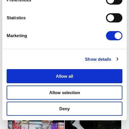
を狙うが鹿島が切り返してミドルキックから昇竜拳。ウナギ
e
が返すと鹿島はバズソーキック。ウナギがつかんでビッグブ
n
ーツで倒してみせる。ウナギは城門突破を決めるが鹿島が返
t
Statistics
す。ウナギが気合を入れて大儀であった。３カウントが入
S
り、ウナギが鹿島を破った。
e
Marketing
l
◆ブルースターズ公式リーグ戦 15分1本勝負
e
8分58秒
c
ジュリア＜2点＞
羽南＜0点＞
蜘蛛の巣
Show details
t
i
o
Allow all
n
Allow selection
Deny