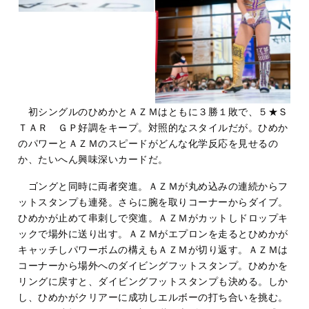
初シングルのひめかとＡＺＭはともに３勝１敗で、５★Ｓ
ＴＡＲ ＧＰ好調をキープ。対照的なスタイルだが。ひめか
のパワーとＡＺＭのスピードがどんな化学反応を見せるの
か、たいへん興味深いカードだ。
ゴングと同時に両者突進。ＡＺＭが丸め込みの連続からフ
ットスタンプも連発。さらに腕を取りコーナーからダイブ。
ひめかが止めて串刺しで突進。ＡＺＭがカットしドロップキ
ックで場外に送り出す。ＡＺＭがエプロンを走るとひめかが
キャッチしパワーボムの構えもＡＺＭが切り返す。ＡＺＭは
コーナーから場外へのダイビングフットスタンプ。ひめかを
リングに戻すと、ダイビングフットスタンプも決める。しか
し、ひめかがクリアーに成功しエルボーの打ち合いを挑む。