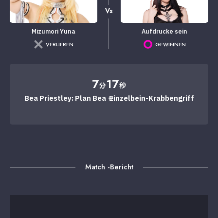
Vs
Mizumori Yuna
Aufdrucke sein
VERLIEREN
GEWINNEN
7
17
分
秒
Bea Priestley: Plan Bea → Einzelbein-Krabbengriff
Match -Bericht