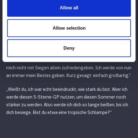
hebt sie für einen modifizierten Back Drop Hold hoch. Mizumori
kommt zurück, und B landet einen Spiwering Knee Attack. Er
Allow all
schleudert sie nach vorn. Der Three-Count beschert B den Sieg
Allow selection
„Oh mein Gott, oh mein Gott. Es ist viereinhalb Jahre her, seit
ich das letzte Mal bei Stardom war. Als ich noch bei Stardom
antrat, wurde ich als die beste Ausländerin bezeichnet. Aber das
Deny
ist noch nicht alles. Ich bin die beste Wrestlerin bei Stardom.
Ich bin selbstbewusst. Aber das reicht noch nicht. Ich werde
mich nicht mit Siegen allein zufriedengeben. Ich werde von nun
an immer mein Bestes geben. Kurz gesagt: einfach großartig.“
„Weißt du, ich war echt beeindruckt, wie stark du bist. Aber ich
werde diesen 5-Sterne-GP nutzen, um diesen Sommer noch
stärker zu werden. Also werde ich dich so lange beißen, bis ich
dich besiege. Bist du etwa eine tropische Schlampe?“