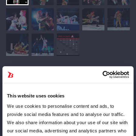
Auf die Frage rief Mizumori: „Bist du eine tropische
Schlampe?“ B schlägt zu und setzt mit mehreren
Ellbogenstößen nach. Mizumori wehrt Bs Angriff ab und
This website uses cookies
stürmt selbst vor. B weicht aus, befördert sie aus dem Ring und
tut so, als würde sie sie zur Unterstützung ins Publikum
We use cookies to personalise content and ads, to
schleudern. Mizumori attackiert und trifft den Stahlpfosten
provide social media features and to analyse our traffic.
mit einem Lariat. Sie ruft: „Juhu!“ B kontert und schlägt
We also share information about your use of our site with
ebenfalls mit dem Stahlpfosten zurück. Sie spritzt ihn mit
our social media, advertising and analytics partners who
Wasser an und schlägt ihm dann mit dem Ringrand mehrere