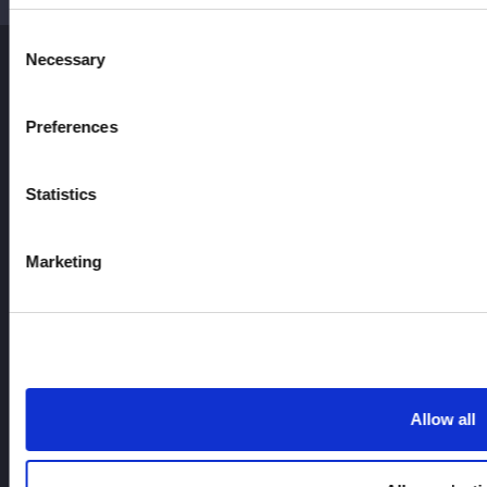
Consent
Necessary
Selection
Preferences
Statistics
SPITZE
Nachricht
Zeitplan
Marketing
Turnierergebnisse
Spieler Einführung
Waren
Allow all
Anfrage