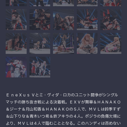
Ｅ ｎｅＸｕｓ Ｖとミ・ヴィダ・ロカのユニット闘争がシングル
マッチの勝ち抜き戦による決着戦。ＥＸＶが舞華＆ＨＡＮＡＫＯ
＆ジーナ＆月山和香＆ＨＡＮＡＫＯの５人で、ＭＶＬは鈴季すず
＆山下りな＆青木いつ希＆鉄アキラの４人。ボジラの負傷欠場に
より、ＭＶＬは４人で臨むこととなる。このハンディは否めない