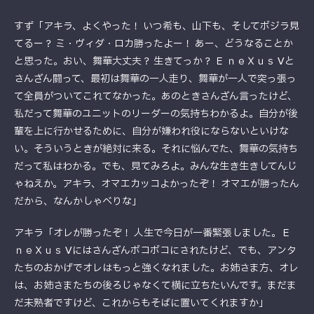
すず「アキラ、よくやった！ いつ希も、山下も、そしてボジラ見
てるー？ ミ・ヴィダ・ロカ勝ったよー！ あー、どうなることか
と思った。おい、舞華大丈夫？ 生きてっか？ Ｅ ｎｅＸｕｓ Ⅴと
さんざん闘って、最初は舞華の一人走り、舞華が一人で突っ張っ
て全員がついてこれてなかった。あのときさんざん言ったけど、
私だって舞華のユニットのリーダーの気持ちわかるよ。自分が後
輩を上に行かせるために、自分が嫌われ役にならないといけな
い。そういうときが絶対に来る。それに悩んでた、舞華の気持ち
だって私はわかる。でも、見てみろよ。みんな生き生きしてんじ
ゃねえか。アキラ、オマエカッコよかったぞ！ オマエが勝ったん
だから、なんかしゃべりな」
アキラ「オレが勝ったぞ！ 人生で今日が一番緊張しました。Ｅ
ｎｅＸｕｓ Ⅴにはさんざんボコボコにされたけど、でも、アンタ
たちのおかげでオレはもっと強くなれました。お姉さま方、オレ
は、お姉さまたちの後ろじゃなくて横に立ちたいんです。まだま
だ未熟者ですけど、これからもそばに置いてくれますか」