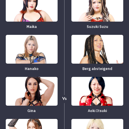
Maika
Suzuki Suzu
Hanako
Berg absteigend
Vs
Gina
Aoki Itsuki