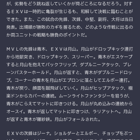
が、劣勢をどう跳ね返していくかが見どころになるだろう。対す
るＥＸＶは一時的に亀裂が生じるも、和解して決戦に臨むことが
できた。また、この試合の先鋒、次鋒、中堅、副将、大将は当日
発表。出場順が勝敗のカギを握るため、どのような作戦に出るの
か両ユニットの戦略も勝負のポイントだ。
ＭＶＬの先鋒は青木、ＥＸＶは月山。月山がドロップキック連打
から地獄突き、ドロップキック、スリーパー。青木がエスケープ
すると月山を抱えてバックフリップ、ダブルニーアタック、ブレ
ーンバスターホールド。月山が返すと、青木がダブルニードロッ
プ。コーナーの青木を月山がエプロンに落としてエルボー連打。
青木が戻り、顔面を蹴飛ばしていく。月山がヒップアタック、極
楽ドンからカバーの連続。ムーンライトファンタジーを狙うが、
青木がこらえてマットに叩きつける。月山が丸め込みの連続から
オースイ。青木が返してマットに叩きつけ、ラリアットへ。月山
が返すと青木が羅紗鋏。月山がフォールされた。
ＥＸＶの次鋒はジーナ。ショルダーとエルボー、チョップをぶつ