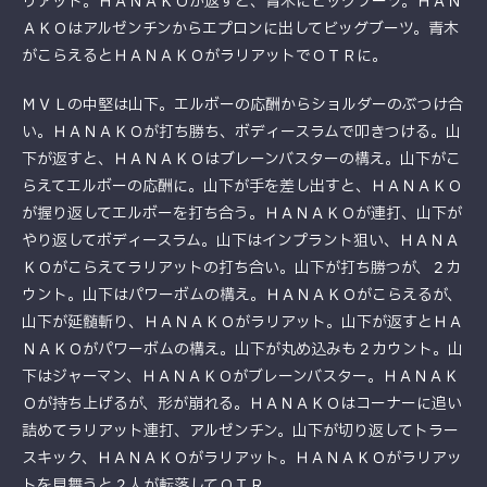
リアット。ＨＡＮＡＫＯが返すと、青木にビッグブーツ。ＨＡＮ
ＡＫＯはアルゼンチンからエプロンに出してビッグブーツ。青木
がこらえるとＨＡＮＡＫＯがラリアットでＯＴＲに。
ＭＶＬの中堅は山下。エルボーの応酬からショルダーのぶつけ合
い。ＨＡＮＡＫＯが打ち勝ち、ボディースラムで叩きつける。山
下が返すと、ＨＡＮＡＫＯはブレーンバスターの構え。山下がこ
らえてエルボーの応酬に。山下が手を差し出すと、ＨＡＮＡＫＯ
が握り返してエルボーを打ち合う。ＨＡＮＡＫＯが連打、山下が
やり返してボディースラム。山下はインプラント狙い、ＨＡＮＡ
ＫＯがこらえてラリアットの打ち合い。山下が打ち勝つが、２カ
ウント。山下はパワーボムの構え。ＨＡＮＡＫＯがこらえるが、
山下が延髄斬り、ＨＡＮＡＫＯがラリアット。山下が返すとＨＡ
ＮＡＫＯがパワーボムの構え。山下が丸め込みも２カウント。山
下はジャーマン、ＨＡＮＡＫＯがブレーンバスター。ＨＡＮＡＫ
Ｏが持ち上げるが、形が崩れる。ＨＡＮＡＫＯはコーナーに追い
詰めてラリアット連打、アルゼンチン。山下が切り返してトラー
スキック、ＨＡＮＡＫＯがラリアット。ＨＡＮＡＫＯがラリアッ
トを見舞うと２人が転落してＯＴＲ。