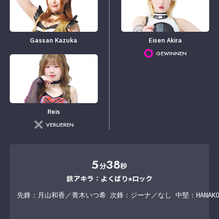
Gassan Kazuka
Eisen Akira
GEWINNEN
Reis
VERLIEREN
5
38
分
秒
鉄アキラ：よくばり⭐︎ロック
先鋒：月山和香／青木いつ希 次鋒：ジーナ／なし 中堅：HANA