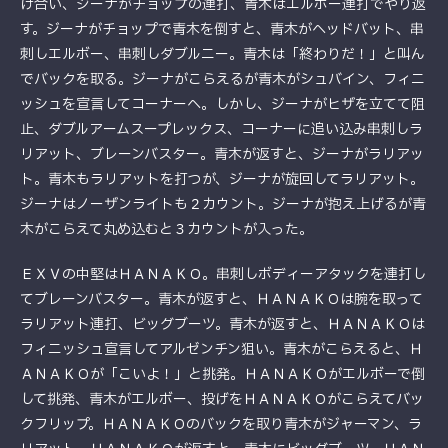
け合い、ジーナがチョップの連打、青木はエルボー連打でやり返
す。ジーナがチョップで青木を倒すと、青木がヘッドバット、串
刺しエルボー、串刺しダブルニー。青木は「終わりだ！」と叫ん
でバックを取る。ジーナがこらえるが青木がシュバイン、フィニ
ッシュを宣言してコーナーへ。しかし、ジーナがヒザを立てて阻
止、ダブルアームスープレックス、コーナーに追い込み串刺しラ
リアット、ブレーンバスター。青木が返すと、ジーナがラリアッ
ト。青木もラリアットを打つが、ジーナが旋回してラリアット。
ジーナはノーザンライトも２カウント。ジーナが抱え上げるが青
木がこらえて丸め込むと３カウントが入った。
ＥＸＶの中堅はＨＡＮＡＫＯ。串刺しボディーアタックを連打し
てブレーンバスター。青木が返すと、ＨＡＮＡＫＯは腕を取って
ラリアット連打、ビッグブーツ。青木が返すと、ＨＡＮＡＫＯは
フィニッシュ宣言してアルゼンチン狙い。青木がこらえると、Ｈ
ＡＮＡＫＯが「こいよ！」と挑発。ＨＡＮＡＫＯがエルボーで倒
して挑発、青木がエルボー、投げをＨＡＮＡＫＯがこらえてバッ
クフリップ。ＨＡＮＡＫＯのバックを取り青木がジャーマン、ラ