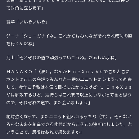
梨杏「私もＥ ｎｅＸｕｓ Ｖに入れてよかったです。また成長し
て対角に立ちます」
舞華「いいぞいいぞ」
ジーナ「ショーガナイネ。これからはみんながそれぞれ成功の道
を行くんだね」
月山「それぞれの道で頑張っていこうね。さみしいよね」
ＨＡＮＡＫＯ「（涙）。なんかＥ ｎｅＸｕｓ Ｖができたときに
ホントにここの会場でみんなと一番のユニットにしようって約束
して、今年こそ私は本気で目指したかったけど…。Ｅ ｎｅＸｕｓ
Ｖは解散するけど、気持ちはこれまで以上につながってると思う
ので、それぞれの道で、また会いましょう」
絶対強くなって、またユニット組んじゃったり（笑）。そんない
ろんな未来を創造できる仲間だからこそこの決断にしました。と
いうことで、最後はあれで締めますか」