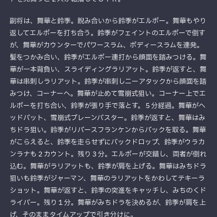
副将は、舞華と鈴季。睨み合いから鈴季がエルボー。舞華もやり
返してエルボーを打ち合う。鈴季がフェイントのエルボーで倒す
が、舞華がカウンターでパワースラム、ボディースラムを連発。
髪をつかみ合い、鈴季がエルボー連打から顔面を踏みつける。舞
華が一本背負い、スライディングラリアット。鈴季が返すと、舞
華は串刺しラリアット。鈴季が串刺しニーアタックから顔面を踏
みつけ、コーナーへ。舞華が止めて雪崩式狙い。コーナー上でエ
ルボーを打ち合い、鈴季が張り手で落とす。５分経過。舞華がヘ
ッドバット、雪崩式ブレーンバスター。鈴季が返すと、舞華はみ
ちドラ狙い。鈴季がリバースフランケンからバックを取る。舞華
がこらえると、鈴季を走らせずにバックドロップ、鈴季がウラカ
ンラナも２カウント。残り３分。エルボーが交錯し、両者が倒れ
込む。舞華がラリアットも、鈴季が肩を上げる。舞華はみちドラ
狙いも鈴季がジャーマン、舞華のラリアットをかわしてテキーラ
ショット。舞華が返すと、鈴季の突進をキャッチし、みちのくド
ライバー。残り１分。舞華がみちドラを決めるが、鈴季が肩を上
げ、そのままタイムアップで引き分けに。