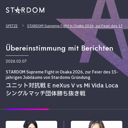
SPITZE
STARDOM Supreme Fight in Osaka 2026, zur Feier des 15-jä
Übereinstimmung mit Berichten
2026.02.07
STARDOM Supreme Fight in Osaka 2026, zur Feier des 15-
jährigen Jubiläums von Stardoms Gründung
ユニット対抗戦 E neXus V vs Mi Vida Loca
シングルマッチ団体勝ち抜き戦