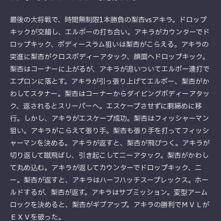
最後の大将戦で、時間無制限1本勝負の梨杏vsアキラ。ドロップ
キックが交錯し、エルボーの打ち合い。アキラがカウンターでド
ロップキック、ボディースラム狙いは梨杏がこらえる。アキラの
突進に梨杏がクロスボディーアタック、顔面へドロップキック。
梨杏はコーナーに上がるが、アキラが追いついてエルボー連打で
エプロンに落とす。アキラが引っ張り上げてエルボー、梨杏がか
わしてスタナー。梨杏はコーナーからダイビングボディーアタッ
ク、返されるとスリーパーへ。エスケープさせずに胴締めに移
行。しかし、アキラがエスケープ成功。梨杏はフィッシャーマン
狙い。アキラがこらえて張り手。梨杏も張り手を打ってフィッシ
ャーマンを決める。アキラが返すと、梨杏が飛びつく。アキラが
切り返して蹴飛ばし、引き起こしてニーアタック。梨杏がかわし
て丸め込む。アキラが返してカウンターでドロップキック、ニ
ー。梨杏が返すと、アキラはハーフハッチスープレックス。ホー
ルドするが、梨杏が返す。アキラはサブミッション。変型アーム
ロックを決めると、梨杏がギブアップ。アキラの勝利でＭＶＬが
ＥＸＶを破った。