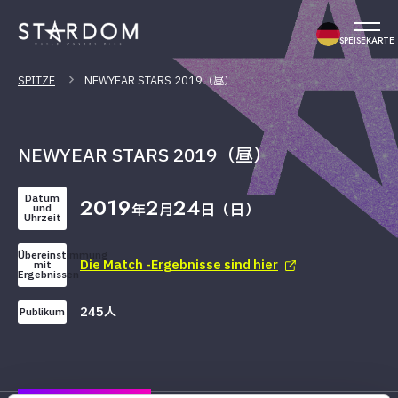
SPEISEKARTE
SPITZE
NEWYEAR STARS 2019（昼）
NEWYEAR STARS 2019（昼）
Datum
2019
2
24
年
月
日（日）
und
Uhrzeit
Übereinstimmung
Die Match -Ergebnisse sind hier
mit
Ergebnissen
245人
Publikum