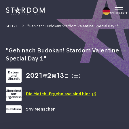
SPEISEKARTE
SPITZE
"Geh nach Budokan! Stardom Valentine Special Day 1"
"Geh nach Budokan! Stardom Valentine
Special Day 1"
Datum
2021
2
13
年
月
日（土）
und
Uhrzeit
Übereinstimmung
Die Match -Ergebnisse sind hier
mit
Ergebnissen
549 Menschen
Publikum