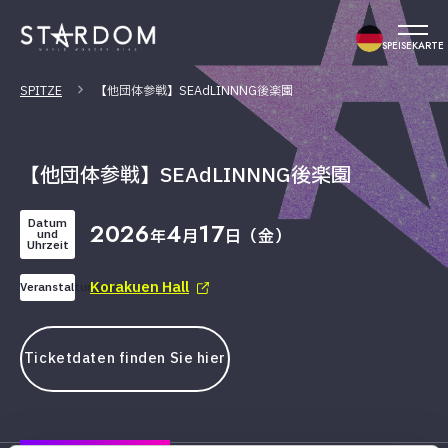
SPEISEKARTE
SPITZE
【他団体参戦】SEAdLINNNG後楽園
【他団体参戦】SEAdLINNNG後楽園
Datum
2026
4
17
年
月
日（金）
und
Uhrzeit
Korakuen Hall
Veranstaltungsort
Ticketdaten finden Sie hier