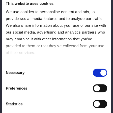
This website uses cookies
We use cookies to personalise content and ads, to
17.07.2025, Donnerstag
provide social media features and to analyse our traffic.
Nordtohoku 2 Tage 2025 Ruhm in Hachinohe
We also share information about your use of our site with
Aomori Utley 1. Stock Mehrzweckhalle (Hachinohe Stadt)
our social media, advertising and analytics partners who
Übereinstimmung mit
may combine it with other information that you’ve
Ergebnissen
provided to them or that they’ve collected from your use
of their services.
Ergebnisse
Consent
Necessary
Selection
Preferences
Statistics
16.07.2025, Mittwoch