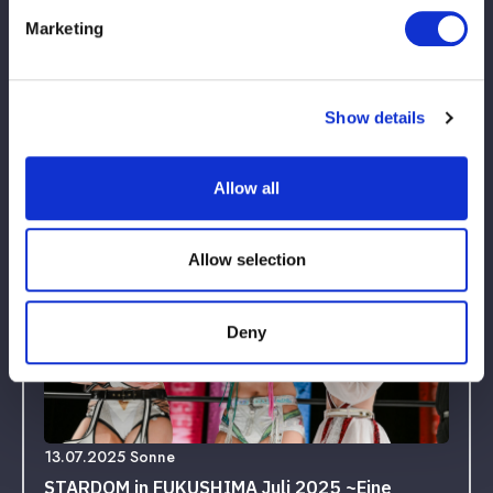
North Tohoku 2 Tage 2025 Ruhm in Akita ~
Marketing
Spezialsponsoring von FM Akita 40 -jähriges
Jubiläum ~
Akita Selion Plaza
Show details
Übereinstimmung mit
Ergebnissen
Allow all
Ergebnisse
Allow selection
Deny
13.07.2025 Sonne
STARDOM in FUKUSHIMA Juli 2025 ~Eine