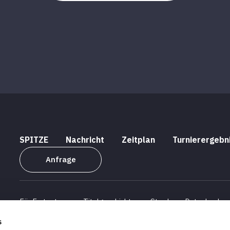
SPITZE
Nachricht
Zeitplan
Turnierergebn
Anfrage
Für Erstnutzer
Titelgeschichte
Stardom -Datenbank
s
Unternehmensprofil
Informationen zur Personalbeschaff