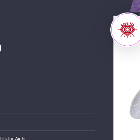
）
fektur Aichi