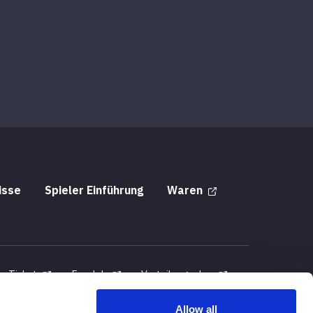
isse
Spieler Einführung
Waren
Ticket
Fanclub
Verteilungsplan
ung
Allow all