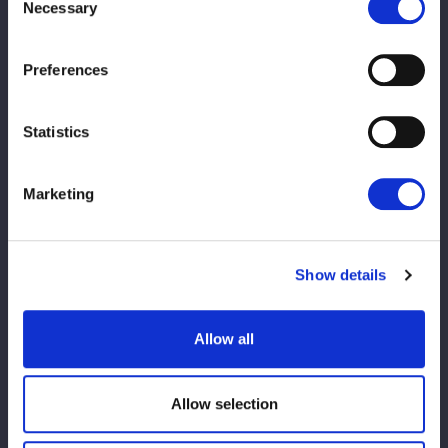
Career
Necessary
Selection
来歴
Preferences
両親の影響で幼少期からプロレスに親しみ、小学生時代
にDRAGON GATEを観戦したことをきっかけに本格的に
Statistics
意識。高校時代、進路に悩む中でスターダムと出合い、
AZMや吏南に憧れてプロレスラーを志す。夢をかなえる
ため陸上自衛隊に2年間在籍。資金を貯めながら身体を
Marketing
鍛え、上京後は約1年2か月の練習生期間を経て、2025
年5月後楽園大会でAZM相手にデビューを果たす。26年
に入り負傷箇所の治療のため欠場していたが、3月に復
Show details
帰。4月の「ルーキー・オブ・スターダム」を優勝し、フ
ューチャー王座挑戦を果たした。6・6仙台大会でNEO
Allow all
GENESISに加入。
Allow selection
Title History