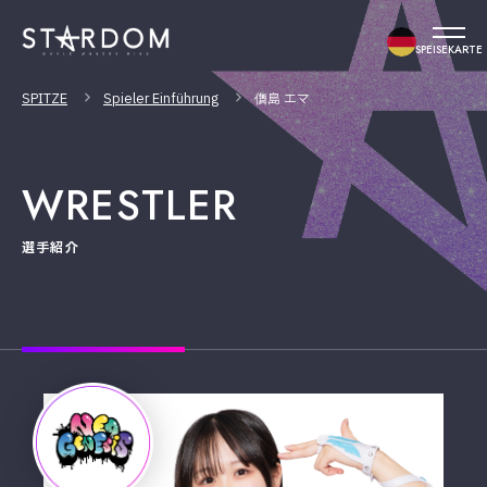
SPEISEKARTE
SPITZE
Spieler Einführung
儛島 エマ
WRESTLER
選手紹介