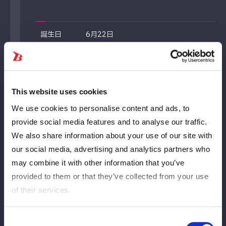
誕生日
6月22日
Geburtsort
大阪府柏原市
Höhe
156cm
This website uses cookies
We use cookies to personalise content and ads, to
Körpergewicht
52 kg
provide social media features and to analyse our traffic.
We also share information about your use of our site with
Debütspiel
2025年5月21日、後楽園ホール（vsＡ
our social media, advertising and analytics partners who
ＺＭ）
may combine it with other information that you’ve
provided to them or that they’ve collected from your use
Spezialität
Dropkick
of their services.
Consent