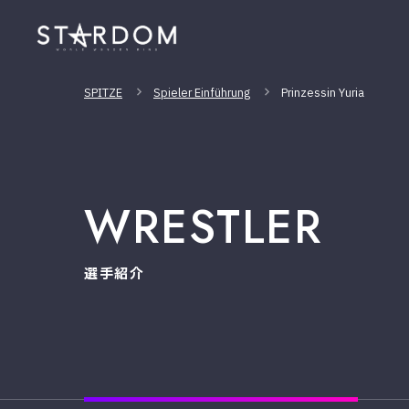
SPITZE
Spieler Einführung
Prinzessin Yuria
WRESTLER
選手紹介