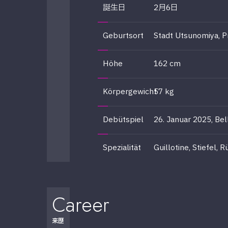
誕生日
2月6日
Geburtsort
Stadt Utsunomiya, P
Höhe
162 cm
Körpergewicht
57 kg
Debütspiel
26. Januar 2025, Be
Spezialität
Guillotine, Stiefel, 
Career
来歴