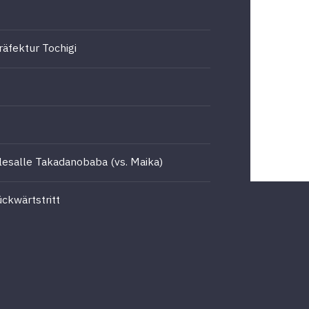
räfektur Tochigi
llesalle Takadanobaba (vs. Maika)
Rückwärtstritt