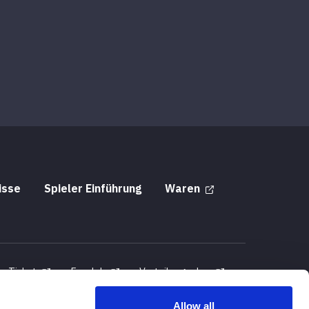
isse
Spieler Einführung
Waren
Ticket
Fanclub
Verteilungsplan
ung
Allow all