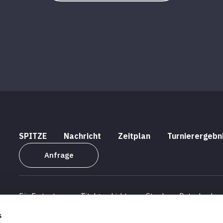
SPITZE
Nachricht
Zeitplan
Turnierergebn
Anfrage
Für Erstnutzer
Titelgeschichte
Stardom -Datenbank
s
Unternehmensprofil
Informationen zur Personalbeschaff