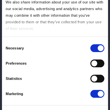
We also share information about your use of our site with
our social media, advertising and analytics partners who
may combine it with other information that you’ve
provided to them or that they’ve collected from your use
◆10人タッグマッチ
of their services.
羽南＆飯田沙耶＆葉月＆コグマ＆向後桃 vs 鹿島沙希＆妃南＆稲
葉ともか＆虎龍清花＆八神蘭奈
Consent
Necessary
Selection
Preferences
Statistics
Marketing
◆シングルマッチ