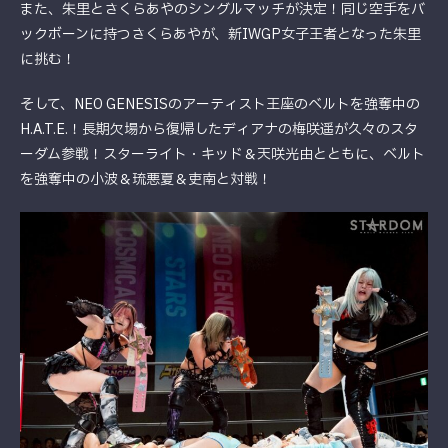
また、朱里とさくらあやのシングルマッチが決定！同じ空手をバ
ックボーンに持つさくらあやが、新IWGP女子王者となった朱里
に挑む！
そして、NEO GENESISのアーティスト王座のベルトを強奪中の
H.A.T.E.！長期欠場から復帰したディアナの梅咲遥が久々のスタ
ーダム参戦！スターライト・キッド＆天咲光由とともに、ベルト
を強奪中の小波＆琉悪夏＆吏南と対戦！