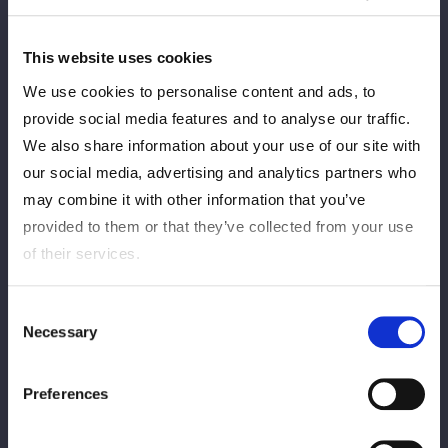
今回から毎月1日にデジタルカレンダーを無料配信！
This website uses cookies
5月はワンダー・オブ・スターダム王座を初戴冠した羽南選手が
We use cookies to personalise content and ads, to
フルーティス と登場！
provide social media features and to analyse our traffic.
We also share information about your use of our site with
是非、スマホの待ち受けにご利用ください★
our social media, advertising and analytics partners who
may combine it with other information that you’ve
▼▼▼DLはこちらから▼▼▼
provided to them or that they’ve collected from your use
http://dc-p.link/2026/Mizkan×STARDOM_May
of their services.
Consent
Necessary
Selection
Preferences