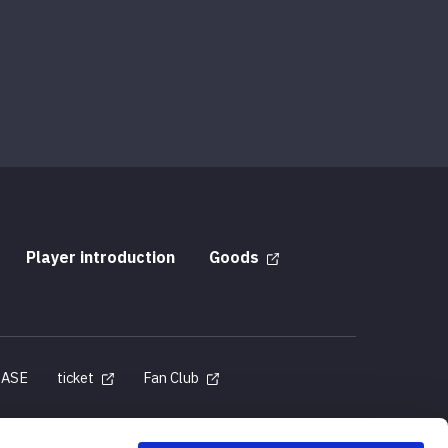
Player introduction
Goods
BASE
ticket
Fan Club