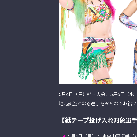
5月4日（月）熊本大会、5月6日（
地元凱旋となる選手をみんなでお祝い
【紙テープ投げ入れ対象選
5月4日（月）
：
水森由菜選手（