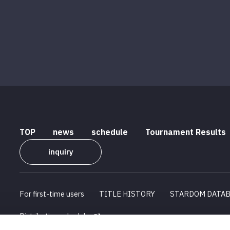
TOP
news
schedule
Tournament Results
inquiry
For first-time users
TITLE HISTORY
STARDOM DATA
Distribution schedule