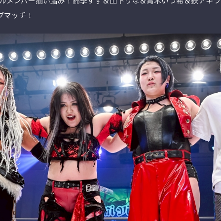
ocaのフルメンバー揃い踏み！鈴季すず＆山下りな＆青木いつ希＆鉄アキ
グマッチ！