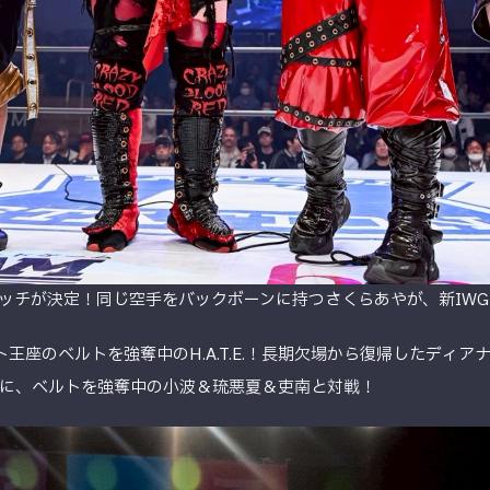
ッチが決定！同じ空手をバックボーンに持つさくらあやが、新IWG
ィスト王座のベルトを強奪中のH.A.T.E.！長期欠場から復帰したデ
に、ベルトを強奪中の小波＆琉悪夏＆吏南と対戦！