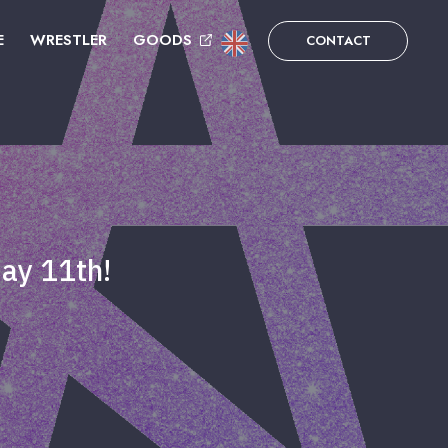
E
WRESTLER
GOODS
CONTACT
May 11th!