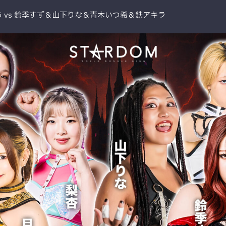
あ vs 鈴季すず＆山下りな＆青木いつ希＆鉄アキラ