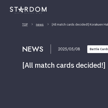
TOP
news
[All match cards decided!] Korakuen Hal
NEWS
2025/05/08
Battle Card
[All match cards decided!]