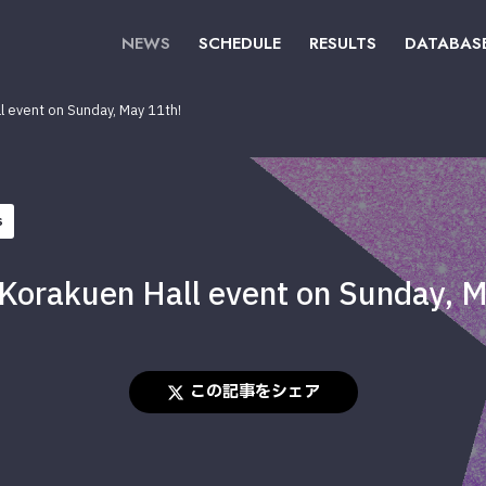
NEWS
SCHEDULE
RESULTS
DATABAS
l event on Sunday, May 11th!
s
 Korakuen Hall event on Sunday, 
この記事をシェア