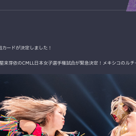
対戦カードが決定しました！
s 星来芽依のCMLL日本女子選手権試合が緊急決定！メキシコのル