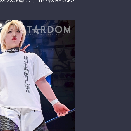
ラの4人の初戦は、月山和香＆HANAKO