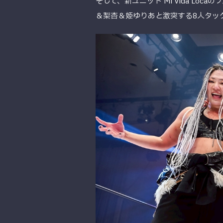
そして、新ユニット Mi Vida L
＆梨杏＆姫ゆりあと激突する8人タッ