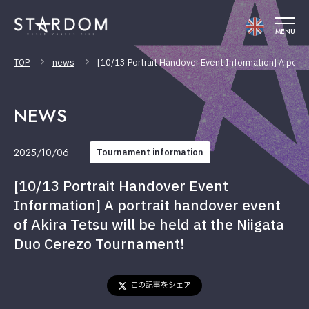
MENU
TOP
news
[10/13 Portrait Handover Event Information] A portra
NEWS
2025/10/06
Tournament information
[10/13 Portrait Handover Event
Information] A portrait handover event
of Akira Tetsu will be held at the Niigata
Duo Cerezo Tournament!
この記事をシェア