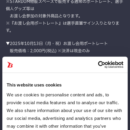
※STARDOM物販スペースで販売する通常のポートレート、選手
個人グッズ等は
お渡し会参加の対象外商品となります。
※『お渡し会用ポートレート』は選手直筆サイン入りとなりま
す。
▼2025年10月13日（月・祝）お渡し会用ポートレート
販売価格：2,000円(税込) ※決済は現金のみ
【お渡し会注意事項】
※選手・スタッフへの暴力行為、暴言、誹謗中傷、公序良俗に反
する発言等を確認した場合、
This website uses cookies
主催者判断にて該当のお客様に退場していただくことがございま
す。
We use cookies to personalise content and ads, to
その他、各種ルールをお守りいただけないお客様についても、悪
provide social media features and to analyse our traffic.
質を判断した場合には退場していただきます。
We also share information about your use of our site with
その際、入場料金の返金等はございません。あらかじめご了承く
our social media, advertising and analytics partners who
ださい。
may combine it with other information that you’ve
※列が途切れ次第終了となります。