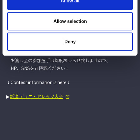
Allow all
りいたします。（未就学児のみ保護者様同伴でご参加いただけま
す）
Allow selection
※時間の都合上、全てのお客様へ選手からお渡しできない可能性
がございます。あらかじめご了承ください。
Deny
★今後も他会場にて、スターダム選手によるお渡し会を実施予定
です。
お渡し会の参加選手は都度おしらせ致しますので、
HP、SNSをご確認ください！
↓Contest information is here↓
▶︎
新潟 デュオ・セレッソ大会