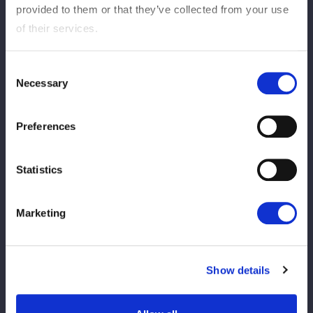
provided to them or that they’ve collected from your use
※お時間および在庫に限りがございますため、定員に達し次第、
of their services.
新規のお並びをお断りさせていただきます。
※公平かつ適正な運営のため、一度の参加につきポートレート購
入枚数をお一人様1枚までとさせていただきます。
Consent
Necessary
※お会計後は、手になにも持たずお渡し会にご参加ください。
Selection
※スマートフォン等を取り出し選手に見せる、手渡そうとするな
どの行為はお断りさせていただきます。
Preferences
※ファンレター、プレゼントなどあらゆる贈り物等はお受けでき
かねますのでご了承ください。
Statistics
※選手への握手やボディータッチ等、身体的接触はお控えくださ
い。
またツーショット写真、動画などあらゆる撮影をお断りさせてい
Marketing
ただきます。
※その他のご注意事項は大会ページの【ご観戦にあたっての禁止
事項およびお願い】をご確認ください。
Show details
※現金のみのお取扱いとなります。ご了承くださいませ。
※混雑回避の為、事前にお会計のご準備をお願いいたします。
※お客様1名ずつのお渡しとなります。複数名でのご参加はお断