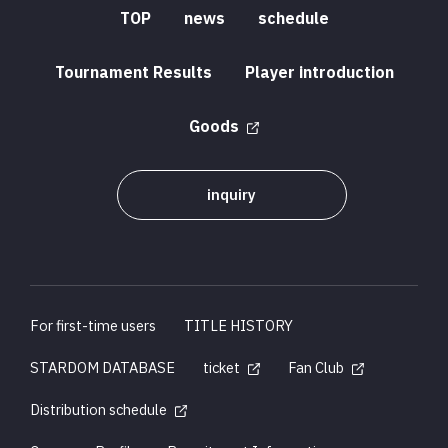
TOP
news
schedule
Tournament Results
Player introduction
Goods
inquiry
For first-time users
TITLE HISTORY
STARDOM DATABASE
ticket
Fan Club
Distribution schedule