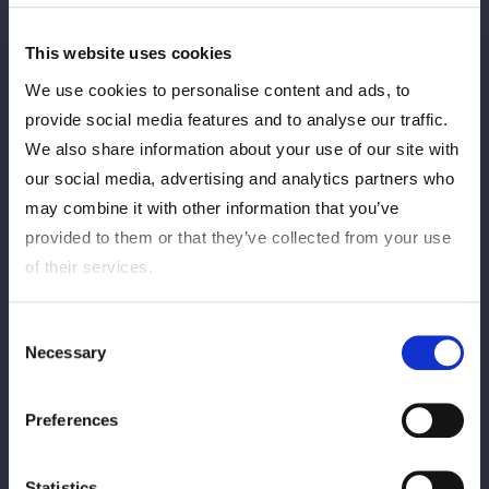
◆
公演日時
4月18日(土) 開場18:30/開演19:00
This website uses cookies
◆場所
TOKYO DREAM PARK ６階 DREAM TERRACE
We use cookies to personalise content and ads, to
provide social media features and to analyse our traffic.
住所：東京都江東区有明3丁目3番8号
We also share information about your use of our site with
our social media, advertising and analytics partners who
ゆりかもめ「東京ビッグサイト駅」徒歩 約5分
may combine it with other information that you’ve
りんかい線「国際展示場駅」徒歩 約9分
provided to them or that they’ve collected from your use
◆出演者
玖麗さやか、羽南 ※追加出演者は近日発表
of their services.
Consent
整理券受付スケジュール
Necessary
Selection
▼▼▼整理券の申し込みはこちら▼▼▼
Preferences
https://ticket.tv-asahi.co.jp/ex/project/stardom_26
Statistics