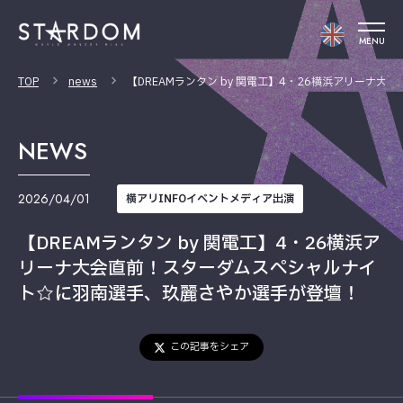
MENU
TOP
news
【DREAMランタン by 関電工】4・26横浜アリー
NEWS
2026/04/01
横アリINFOイベントメディア出演
【DREAMランタン by 関電工】4・26横浜ア
リーナ大会直前！スターダムスペシャルナイ
ト☆に羽南選手、玖麗さやか選手が登壇！
この記事をシェア