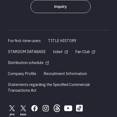
inquiry
For first-time users
TITLE HISTORY
STARDOM DATABASE
ticket
Fan Club
Distribution schedule
Company Profile
Recruitment Information
Statements regarding the Specified Commercial
Transactions Act
JPN
ENG