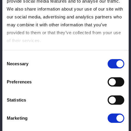
provide social media features and to analyse our traffic.
大会出場がない選手の情報は
こちら
をご確認お願いいたしま
We also share information about your use of our site with
す。
our social media, advertising and analytics partners who
may combine it with other information that you’ve
「STARDOM GW TOUR 2026 in TAKAMATSU」
provided to them or that they’ve collected from your use
of their services.
2026年5月1日（金） 香川・高松シンボルタワー
1F展示場
Consent
Necessary
Selection
◆タッグマッチ
Preferences
HANAKO＆儛島エマvs琉悪夏＆稲葉あずさ
◆タッグマッチ
Statistics
なつぽい＆水森由菜vsジーナ＆梨杏
Marketing
◆6-man tag match