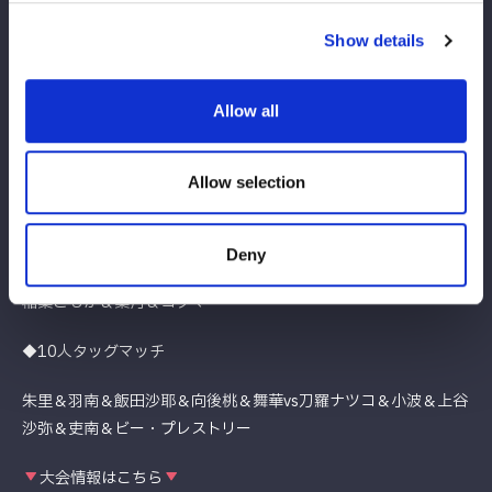
鈴季すず＆青木いつ希＆鉄アキラvsレディ・Ｃ＆八神蘭奈＆浜辺
Show details
纏
◆8人タッグマッチ
Allow all
玖麗さやか＆安納サオリ＆さくらあや＆金屋あんねvs伊藤麻希＆
古沢稀杏＆月山和香＆タバタ
Allow selection
◆8人タッグマッチ
Deny
AZM＆天咲光由＆スターライト・キッド＆星来芽依vs壮麗亜美＆
稲葉ともか＆葉月＆コグマ
◆10人タッグマッチ
朱里＆羽南＆飯田沙耶＆向後桃＆舞華vs刀羅ナツコ＆小波＆上谷
沙弥＆吏南＆ビー・プレストリー
大会情報はこちら