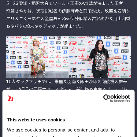
5・23愛知・稲沢大会でワールド王座のⅤ1戦が決まった王者・
玖麗さやかは、次期挑戦者の伊藤麻希と前哨対決。玖麗＆安納サ
オリ＆さくらあや＆金屋あんねvs伊藤麻希＆古沢稀杏＆月山和香
＆タバタの8人タッグマッチが組まれた。
10人タッグマッチでは、朱里＆羽南＆飯田沙耶＆向後桃＆舞華
が、H.A.T.E.の刀羅ナツコ＆小波＆上谷沙弥＆吏南＆ビー・プレ
ストリーと激突。ワンダー王者・羽南は、5・23稲沢大会の初防
衛戦ではビーを迎え撃つ。
高松大会は全6試合が行われる。
This website uses cookies
We use cookies to personalise content and ads, to
大会チケットの購入はこちらから
。