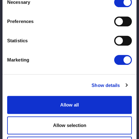
星来芽依vsタバタ
Necessary
Selection
◆6-man tag match
Preferences
壮麗亜美＆妃南＆レディ・Ｃvs鈴季すず＆青木いつ希＆鉄アキラ
Statistics
◆8人タッグマッチ
玖麗さやか＆AZM＆天咲光由＆八神蘭奈vs葉月＆コグマ＆伊藤麻
Marketing
希＆古沢稀杏
◆14人タッグマッチ
Show details
羽南＆飯田沙耶＆向後桃＆なつぽい＆安納サオリ＆舞華＆
HANAKO
Allow all
vs
Allow selection
刀羅ナツコ＆小波＆上谷沙弥＆琉悪夏＆吏南＆稲葉あずさ＆ビ
ー・プレストリー