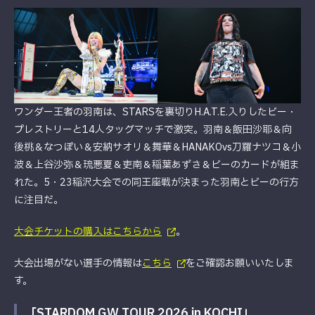
ワンダー王者の羽南は、STARSを裏切りH.A.T.E.入りしたビー・
プレストリーと14人タッグマッチで激突。羽南＆飯田沙耶＆向
後桃＆なつぽい＆安納サオリ＆舞華＆HANAKOvs刀羅ナツコ＆小
波＆上谷沙弥＆琉悪夏＆吏南＆稲葉あずさ＆ビーのカードが組ま
れた。5・23稲沢大会での同王座戦が決まった羽南とビーの行方
に注目だ。
大会チケットの購入はこちらから
。
大会出場がない選手の情報は
こちら
をご確認お願いいたしま
す。
「STARDOM GW TOUR 2026 in KOCHI」