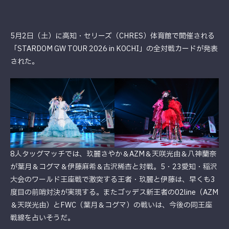
5月2日（土）に高知・セリーズ（CHRES）体育館で開催される
「STARDOM GW TOUR 2026 in KOCHI」の全対戦カードが発表
された。
8人タッグマッチでは、玖麗さやか＆AZM＆天咲光由＆八神蘭奈
が葉月＆コグマ＆伊藤麻希＆古沢稀杏と対戦。5・23愛知・稲沢
大会のワールド王座戦で激突する王者・玖麗と伊藤は、早くも3
度目の前哨対決が実現する。またゴッデス新王者の02line（AZM
＆天咲光由）とFWC（葉月＆コグマ）の戦いは、今後の同王座
戦線を占いそうだ。