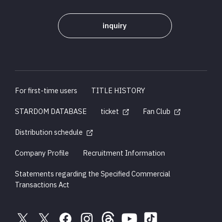
inquiry
For first-time users
TITLE HISTORY
STARDOM DATABASE
ticket
Fan Club
Distribution schedule
Company Profile
Recruitment Information
Statements regarding the Specified Commercial
Transactions Act