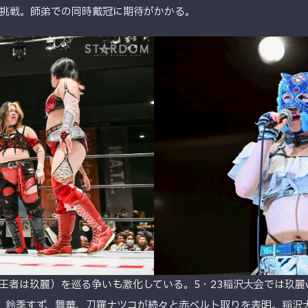
挑戦。師弟での同時戴冠に期待がかかる。
王者は玖麗）を巡る争いも激化している。5・23稲沢大会では玖麗
、鈴季すず、舞華、刀羅ナツコが続々と赤ベルト取りを表明。稲沢大