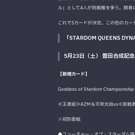
ル」として4人が挑戦権を争う。勝者
これで5カードが決定。この他のカー
「STARDOM QUEENS DY
5月23日（土） 豊田合成記
【新規カード】
Goddess of Stardom Championship
≪王者組≫AZM＆天咲光由vs≪挑戦
※初防衛戦
◆フューチャー・オブ・スターダム選