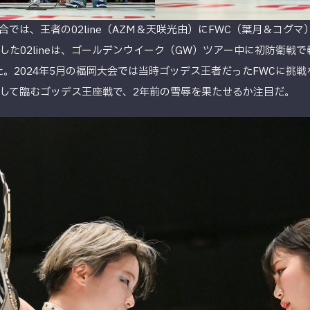
では、王者の02line（AZM＆天咲光由）にFWC（葉月＆コグマ
した02lineは、ゴールデンウイーク（GW）ツアー中に初防衛戦
た。2024年5月の福岡大会では当時ゴッデス王者だったFWCに挑
して臨むゴッデス王座戦で、2年前の雪辱を果たせるか注目だ。