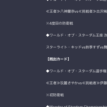
≪王者≫八神蘭奈vs≪挑戦者≫古沢
※4度目の防衛戦
◆ワールド・オブ・スターダム王座 次
スターライト・キッドvs鈴季すずvs舞
【既出カード】
◆ワールド・オブ・スターダム選手権
≪王者≫玖麗さやかvs≪挑戦者≫伊
※初防衛戦