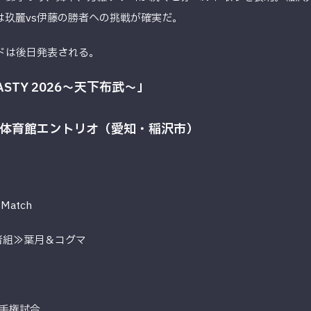
は玖麗vs伊藤の勝者への挑戦が確実だ。
ドは後日発表される。
NASTY 2026～天下布武～」
念体育館エントリオ（愛知・稲沢市）
 Match
者組≫葉月＆コグマ
手権試合