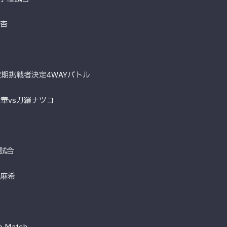
稀杏
期挑戦者決定4WAYバトル
華vs刀羅ナツコ
試合
藤麻希