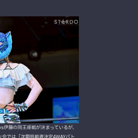
vs伊藤の同王座戦が決まっているが、
会では「次期挑戦者決定4WAYバト