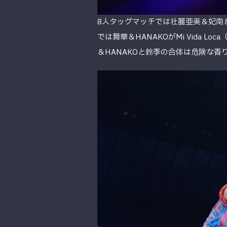
8人タッグマッチでは壮麗亜美＆妃南＆
では舞華＆HANAKOがMi Vida
＆HANAKOと鈴季の合体は危険な香