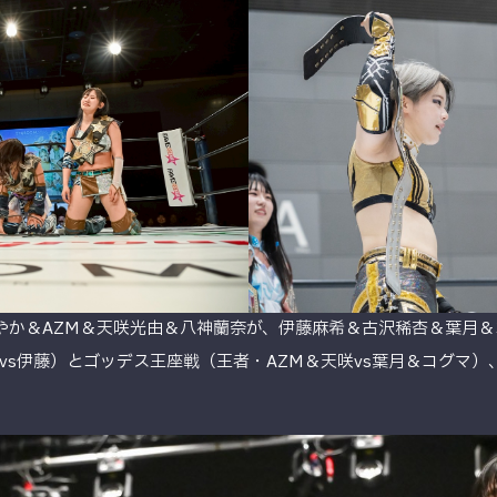
やか＆AZM＆天咲光由＆八神蘭奈が、伊藤麻希＆古沢稀杏＆葉月＆
s伊藤）とゴッデス王座戦（王者・AZM＆天咲vs葉月＆コグマ）