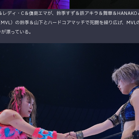
レディ・C＆儛島エマが、鈴季すず＆鉄アキラ＆舞華＆HANAKO
 Loca（MVL）の鈴季＆山下とハードコアマッチで死闘を繰り広げ、M
りが漂っている。