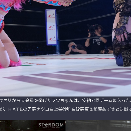
納サオリから大金星を挙げたフワちゃんは、安納と同チームに入った
、H.A.T.E.の刀羅ナツコ＆上谷沙弥＆琉悪夏＆稲葉あずさと対戦