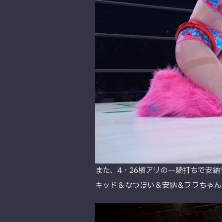
また、4・26横アリの一騎打ちで安
キッド＆なつぽい＆安納＆フワちゃんが