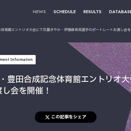
NEWS
SCHEDULE
RESULTS
DATABAS
記念体育館エントリオ大会にて玖麗さやか・伊藤麻希両選手のポートレートお渡し会
ment Information
愛知・豊田合成記念体育館エントリオ
渡し会を開催！
この記事をシェア