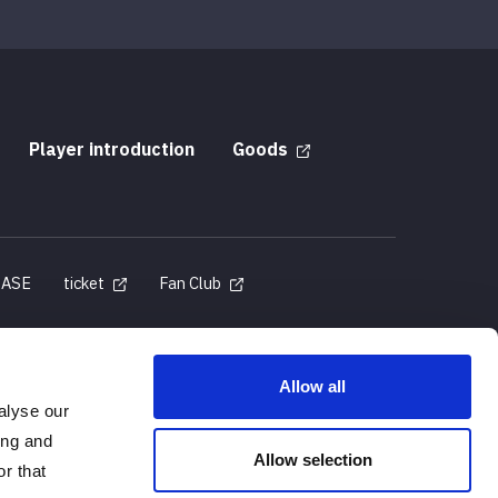
Player introduction
Goods
BASE
ticket
Fan Club
Allow all
alyse our
Act
ing and
Allow selection
r that