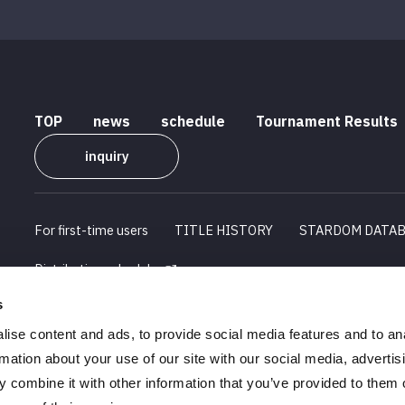
TOP
news
schedule
Tournament Results
inquiry
For first-time users
TITLE HISTORY
STARDOM DATA
Distribution schedule
s
Company Profile
Recruitment Information
ise content and ads, to provide social media features and to an
Statements regarding the Specified Commercial Transactions 
rmation about your use of our site with our social media, advertis
 combine it with other information that you’ve provided to them o