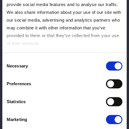
provide social media features and to analyse our traffic.
2026/07/29
Tournament information
We also share information about your use of our site with
【8/2 お渡し会情報】栃木・宇都宮大会に
our social media, advertising and analytics partners who
て妃南選手のポートレートお渡し会を開
may combine it with other information that you’ve
催！
provided to them or that they’ve collected from your use
of their services.
2026/07/29
Tournament information
【8/1 お渡し会情報】宮城・仙台大会にて
Consent
Necessary
壮麗亜美選手のポートレートお渡し会を開
Selection
催！
Preferences
2026/07/29
Tournament information
「STARDOM DREAM QUEENDOM
Statistics
2026」チケット販売スケジュール変更のお
知らせ
Marketing