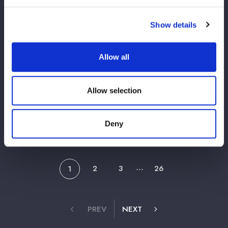
2026/07/27
Tournament information
Show details
【7/28 お渡し会情報】東京・後楽園ホー
ル大会にてなつぽい選手のポートレートお
渡し会を開催！
Allow all
2026/07/23
Tournament information
Allow selection
【ゲスト出演】7/25金沢大会にて女子ハン
ドボールチーム・ハニービー石川の選手来
場が決定！
Deny
2
3
26
1
⋯
PREV
NEXT