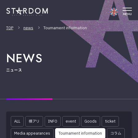
MENU
TOP
news
Tournament information
NEWS
ニュース
ALL
横アリ
INFO
event
Goods
ticket
Media appearances
Tournament information
コラム