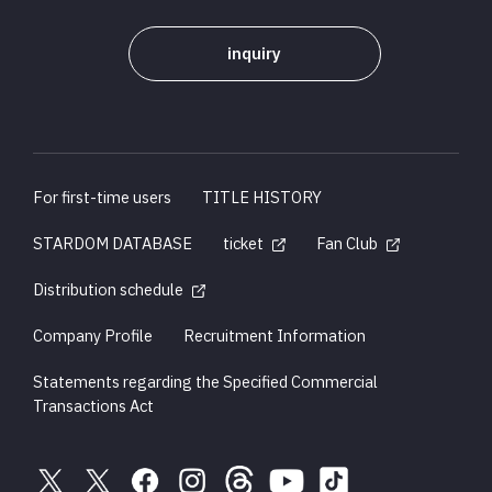
inquiry
For first-time users
TITLE HISTORY
STARDOM DATABASE
ticket
Fan Club
Distribution schedule
Company Profile
Recruitment Information
Statements regarding the Specified Commercial
Transactions Act