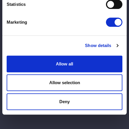
ＺＭ、鈴季が串刺し攻撃からキックの挟み撃ち。しかし、ゆりあ
Statistics
が返してみせる。ＡＺＭがゆりあにミサイルキック。ゆりあが立
ちあがり、エルボー連打で向かっていく。ＡＺＭが一発で倒す
が、舞華がカット。ＡＺＭがボディースラムからフィニッシュを
Marketing
予告してダイビングフットスタンプ。ゆりあが返せず、ＡＺＭが
３カウントをゲットしてみせた。
鈴季「おいおい、佐々木貴に気を取られている間に試合、終わっ
Show details
てたぞ！ プロミネンス時代に佐々木貴にはさんざんお世話になっ
たから、今日くらいは大会の告知やってやるよ！」
Allow all
佐々木貴がリングへ上がる。
鈴季「あらためまして４月20日、広島産業展示館東展示場、こ
こ。開場16時30分、開始17時でＦＲＥＥＤＯＭＳの熱い熱いデ
Allow selection
スマッチが見れるんですかー!?」
貴「見れちゃいまーす！ 急に来たのに、なんかすいません。あ
りがとうございます。バキューン！」
Deny