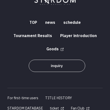
TOP
news
schedule
Tournament Results
Player introduction
Goods
inquiry
For first-time users
TITLE HISTORY
STARDOM DATABASE
ticket
Fan Club