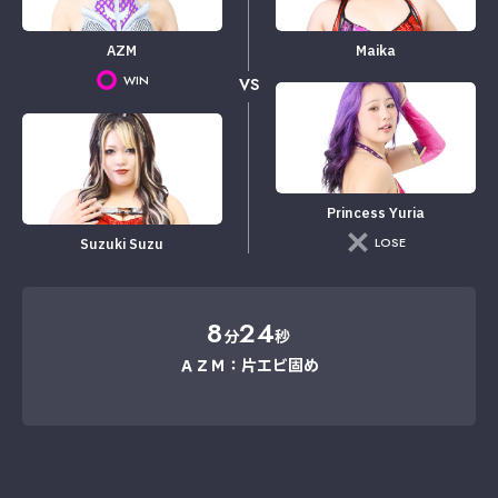
AZM
Maika
WIN
VS
Princess Yuria
LOSE
Suzuki Suzu
8
24
分
秒
ＡＺＭ：片エビ固め