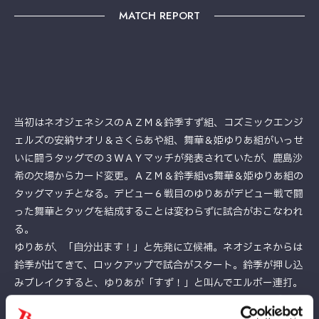
MATCH REPORT
当初はネオジェネシスのＡＺＭ＆鈴季すず組、コズミックエンジ
ェルズの安納サオリ＆さくらあや組、舞華＆姫ゆりあ組がいっせ
いに闘うタッグでの３ＷＡＹマッチが発表されていたが、鹿島沙
希の欠場からカード変更。ＡＺＭ＆鈴季組vs舞華＆姫ゆりあ組の
タッグマッチとなる。デビュー６戦目のゆりあがデビュー戦で闘
った舞華とタッグを結成することは変わらずに試合がおこなわれ
る。
ゆりあが、「自分出ます！」と先発に立候補。ネオジェネからは
鈴季が出てきて、ロックアップで試合がスタート。鈴季が押し込
みブレイクすると、ゆりあが「すず！」と叫んでエルボー連打。
奪取したところで鈴季が、「バカか、オマエは！」とエルボーを
ぶち込み、場外戦になだれ込む。鈴季はプロミネンス時代の血が