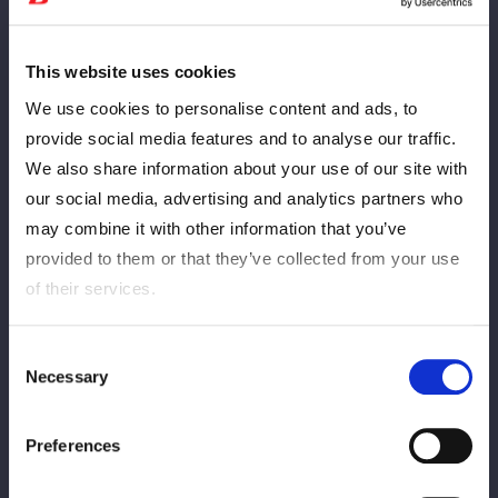
騒いだか、大会ＰＲで来場していたＦＲＥＥＤＯＭＳの佐々木貴
を乱闘に巻き込む。ゆりあが戻され、ＦＲＥＥＤＯＭＳのポスタ
This website uses cookies
ーごと顔面を蹴り飛ばす。鈴季はそのポスターを手に「見にこい
よ！」と、ＦＲＥＥＤＯＭＳ広島大会の宣伝に一役買う。すると
We use cookies to personalise content and ads, to
ゆりあが、鈴季へドロップキック。舞華が鈴季へショルダータッ
provide social media features and to analyse our traffic.
クル、串刺しラリアット。ブレーンバスターを狙うと、ＡＺＭが
We also share information about your use of our site with
カットに入る。しかし舞華は、２人まとめてブレーンバスター。
our social media, advertising and analytics partners who
鈴季が舞華の動きを読んでスピアを放つ。ＡＺＭが舞華にドロッ
may combine it with other information that you’ve
プキック。ブレーンバスターを狙うが、舞華がこらえる。しかし
provided to them or that they’ve collected from your use
ＡＺＭは、ヌメロウノから腕固め。ゆりあがカットするが、鈴季
of their services.
が場外に投げ落とす。ＡＺＭの突進に舞華がパワースラム、ラリ
アット。ＡＺＭが返すと、ゆりあがタッチを申し出てドロップキ
Consent
ックを連打する。ＡＺＭが「なめんな！」とＰＫ。ゆりあを引き
Necessary
Selection
起こすが、舞華がカットしＡＺＭを持ち上げ、ゆりあのドロップ
キックを引き出す。ゆりあはランニングギロチン。ＡＺＭが返す
と、ゆりあとエルボーの打ち合い。ＡＺＭが挑発し、ゆりあが連
Preferences
打。ＡＺＭがブレーンバスターを狙うが、ゆりあがこらえる。Ａ