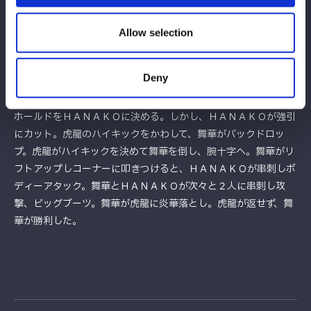
を打つと、舞華もやり返す。エルボーの応酬から舞華がパワース
ラム。ともかが返すと正拳突きからＳＴＯ。虎龍が舞華にミドル
Allow selection
キック連打、腕十字。舞華がエスケープすると、ＨＡＮＡＫＯが
ボディーアタック、ボディースラムで援護し、舞華とダブルのキ
Deny
ック、舞華がスライディングラリアット。虎龍が舞華の足を取り
グラウンドにもっていき腕十字。ともかはスタンディングヒール
ホールドをＨＡＮＡＫＯに決める。しかし、ＨＡＮＡＫＯが強引
にカット。虎龍のハイキックをかわして、舞華がバックドロッ
プ。虎龍がハイキックを決めて舞華を倒し、腕十字へ。舞華がリ
フトアップしコーナーに叩きつけると、ＨＡＮＡＫＯが串刺しボ
ディーアタック。舞華とＨＡＮＡＫＯが次々と２人に串刺し攻
撃、ビッグブーツ。舞華が虎龍に炎華落とし。虎龍が返せず、舞
華が勝利した。