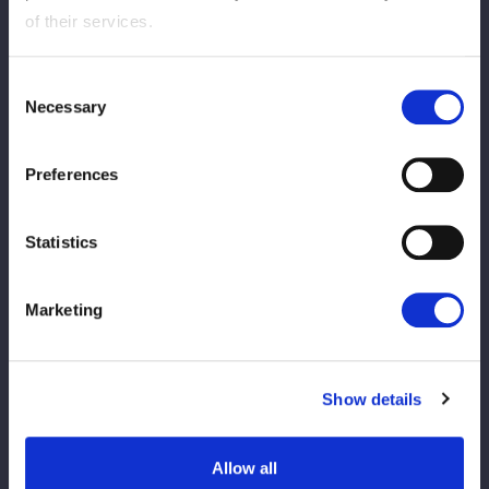
の構え。舞華が上になると、ともかが蹴りを入れて腕を取る。舞
of their services.
華が取り返すと、腕の取り合い。舞華がヘッドロックからグラウ
ンドに移行。すぐにともかが脱出して視殺戦。ＨＡＮＡＫＯが虎
Consent
龍を押し倒していくが、虎龍が食らいつく。ＨＡＮＡＫＯがロー
Necessary
Selection
プに振ろうとすると、虎龍が回し蹴りからＨＡＮＡＫＯに飛びつ
く。ＨＡＮＡＫＯが払い除けてストンピング連打、ボディースラ
Preferences
ム。舞華が虎龍をコーナーに追い込み顔面を踏みつける。虎龍が
エルボー連打、舞華が挑発して受けて立つ。舞華がエルボー一発
で吹っ飛ばし、ボディースラム。ＨＡＮＡＫＯも虎龍にボディー
Statistics
スラム。逆エビ固めでギブアップを迫る。虎龍がエスケープする
とローリングソバット、ミドルキック。ともかがＨＡＮＡＫＯに
Marketing
二段蹴り、控えの舞華も二段蹴りでリング下に落とし、ＨＡＮＡ
ＫＯにサッカーボールキック。ともかの突進をＨＡＮＡＫＯが止
めてボディースラム、アルゼンチン。コーナーに叩きつけると串
刺しボディーアタック、ニードロップ。返したともかを引き起こ
Show details
し、ブレーンバスターを狙う。ともかが切り返してエルボー連
打。ＨＡＮＡＫＯが止めてブレーンバスターを放つ。舞華がとも
Allow all
かに串刺しラリアット、ショルダータックル。ともかがエルボー