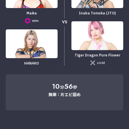
Maika
Inaba Tomoka (JTO)
WIN
VS
Tiger Dragon Pure Flower
LOSE
HANAKO
10
56
分
秒
舞華：片エビ固め