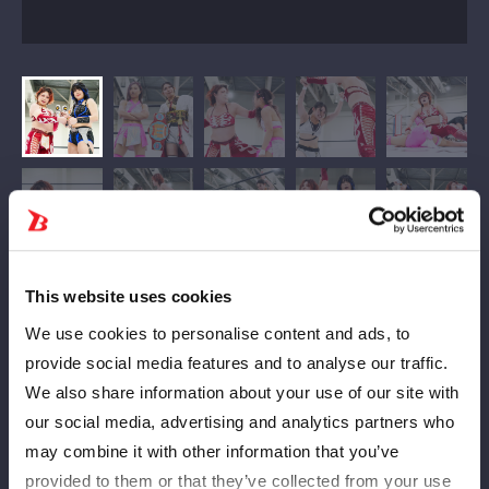
This website uses cookies
Ｅ ｎｅＸｕｓ Ｖの舞華＆ＨＡＮＡＫＯ組とゴッズアイの稲葉と
We use cookies to personalise content and ads, to
もか＆虎龍清花組がタッグマッチで対戦。ＥＸＶの杯ＨｉｇｈＭ
provide social media features and to analyse our traffic.
ａｔｅ舞華とＨＡＮＡＫＯはパワフルなプロレスが持ち味で、ゴ
We also share information about your use of our site with
ッズアイ側は格闘色の濃いチーム。スタイルの異なる両軍が真っ
our social media, advertising and analytics partners who
向勝負を展開する。スターダム参戦から日が浅い虎龍に対し、杯
ＨｉｇｈＭａｔｅがパワープロレスの洗礼を浴びせるか？
may combine it with other information that you’ve
舞華とともかが先発でスタート。ともかがローで威嚇し、手四つ
provided to them or that they’ve collected from your use