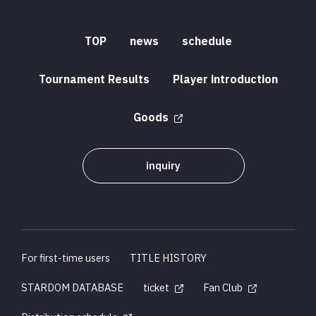
TOP
news
schedule
Tournament Results
Player introduction
Goods
inquiry
For first-time users
TITLE HISTORY
STARDOM DATABASE
ticket
Fan Club