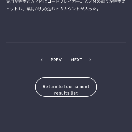
葉月が鈴季とＡＺＭにコードブレイカー。ＡＺＭの蹴りが鈴季に
ヒットし、葉月が丸め込むと３カウントが入った。
PREV
NEXT
Return to tournament
results list