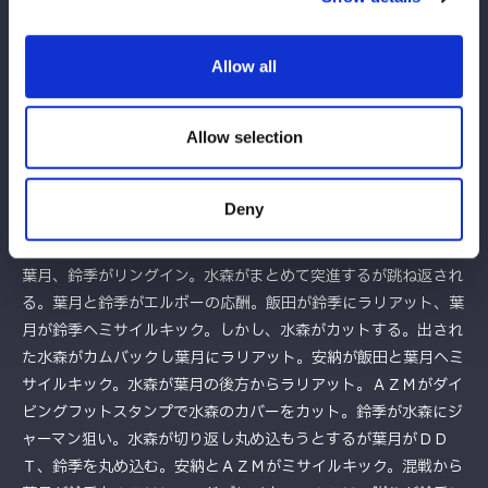
納が飯田にビッグブーツ。安納のインディアンデスロックが飯田
に決まると、鈴季が安納を蹴飛ばし飯田にもダメージが。飯田が
突進するが安納と鈴季が共闘、と見せかけ鈴季が裏切り、安納と
Allow all
飯田にまとめてリング下からドロップキック。ＡＺＭの突進を葉
月が妨害し、安納に顔面ウォッシュ。しかし、水森がカットす
Allow selection
る。水森と飯田がショルダーをぶつけ合い、飯田が打ち勝つ。飯
田は安納を引き起こしテブレーンバスター狙い。ＡＺＭがカット
すると安納が延髄斬り、飯田が安納にブレーンバスター。安納と
Deny
飯田がバックを取り合うと、ＡＺＭがまとめてボディーアタッ
ク。ひとりかわした安納だが飯田のラリアットを食らう。水森、
葉月、鈴季がリングイン。水森がまとめて突進するが跳ね返され
る。葉月と鈴季がエルボーの応酬。飯田が鈴季にラリアット、葉
月が鈴季へミサイルキック。しかし、水森がカットする。出され
た水森がカムバックし葉月にラリアット。安納が飯田と葉月へミ
サイルキック。水森が葉月の後方からラリアット。ＡＺＭがダイ
ビングフットスタンプで水森のカバーをカット。鈴季が水森にジ
ャーマン狙い。水森が切り返し丸め込もうとするが葉月がＤＤ
Ｔ、鈴季を丸め込む。安納とＡＺＭがミサイルキック。混戦から