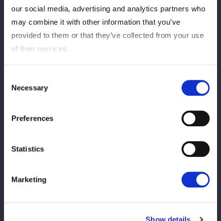
our social media, advertising and analytics partners who
may combine it with other information that you’ve
provided to them or that they’ve collected from your use
of their services.
Consent
Necessary
Selection
ＳＴＡＲＳの葉月＆飯田沙耶組、コズミックエンジェルズの安納
Preferences
サオリ＆水森由菜、ネオジェネシスのＡＺＭ＆鈴季すずがいっせ
いに闘うタッグの３ＷＡＹ戦。各ユニットの思惑が一度にぶつか
る試合となる。
Statistics
葉月、水森、ＡＺＭが先発。探り合いから水森とＡＺＭが葉月を
蹴飛ばしロープワークへ。葉月が二人をかいくぐり、ＡＺＭとと
Marketing
もに水森を丸め込む体勢。水森が反転して2人を丸め込むも２カ
ウント。飯田、安納、鈴季がエルボーを打ち合う。安納が鈴季を
捕まえて飯田が逆水平の連打を浴びせていく。鈴季がかわすと安
Show details