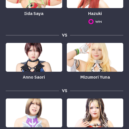
Iida Saya
Hazuki
WIN
VS
Anno Saori
Mizumori Yuna
VS