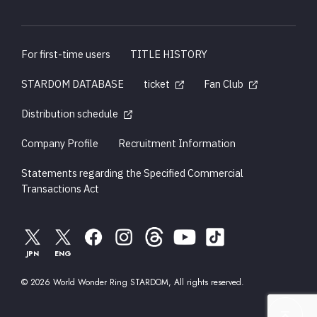
For first-time users
TITLE HISTORY
STARDOM DATABASE
ticket
Fan Club
Distribution schedule
Company Profile
Recruitment Information
Statements regarding the Specified Commercial
Transactions Act
JPN
ENG
© 2026 World Wonder Ring STARDOM, All rights reserved.