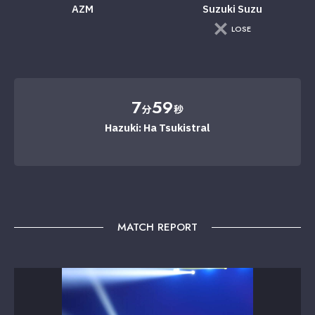
AZM
Suzuki Suzu
LOSE
7
59
分
秒
Hazuki: Ha Tsukistral
MATCH REPORT