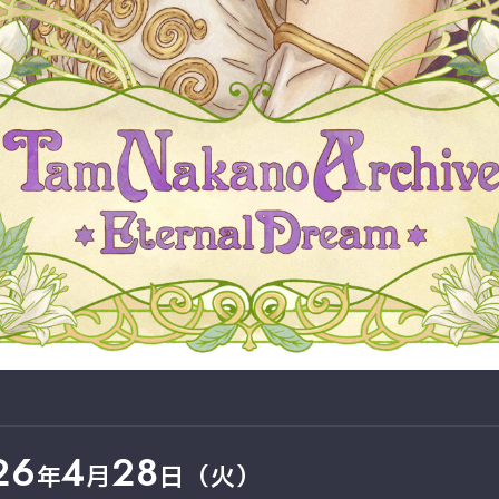
26
4
28
年
月
日（火）