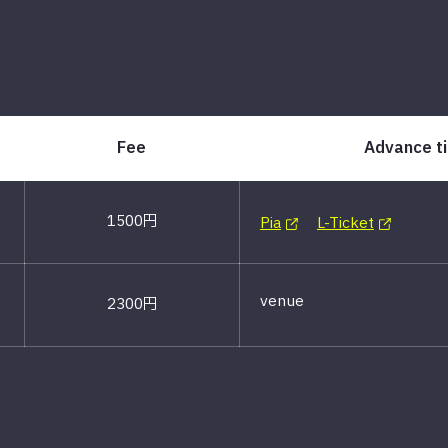
Fee
Advance ti
1500円
Pia
L-Ticket
venue
2300円