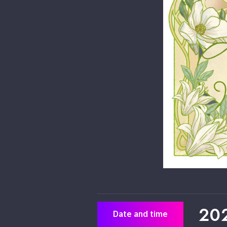
20
Date and time