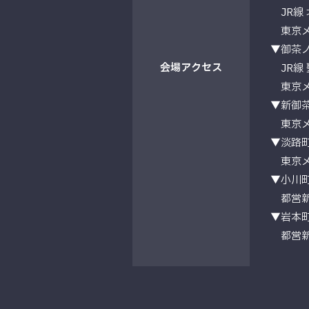
JR線 
東京メト
▼御茶
会場
アクセス
JR線 
東京メト
▼新御
東京メト
▼淡路
東京メト
▼小川
都営新宿
▼岩本
都営新宿