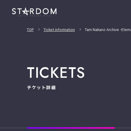
TOP
Ticket information
Tam Nakano Archive -Etern
TICKETS
チケット詳細