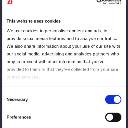
・大会当日25歳以下の方が対象となります（入場時に身分証確
認あり）
◆車椅子のお客様
This website uses cookies
・「アリーナS席」をお買い求めください。当日、係がご案内い
We use cookies to personalise content and ads, to
たします。
provide social media features and to analyse our traffic.
We also share information about your use of our site with
Horario de ventas
our social media, advertising and analytics partners who
may combine it with other information that you’ve
チケットのご購入は大会当日8月6日(水)19:30まで
provided to them or that they’ve collected from your use
※8/6午前0時より当日料金が適用されます。
of their services.
※FC有料会員先行発売期間を過ぎてお買い求めのFC有料会員様
は、一般発売にてお買い求めください。その場合でも先行入場時
Consent
間にご入場頂けます。
Necessary
Selection
Fecha y hora de
Tipo de boleto
Preferences
lanzamiento