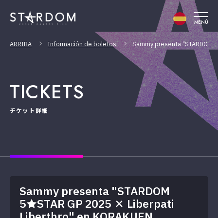
MENÚ
ARRIBA
Información de boletos
Sammy presenta "STARDOM 5★
TICKETS
チケット詳細
Sammy presenta "STARDOM
5★STAR GP 2025 × Liberpati
Liberthro" en KORAKUEN