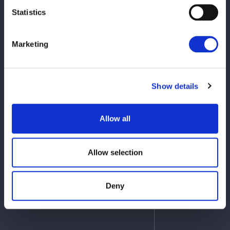
Statistics
23 de mayo
(viernes)
FC Membresía pagada
12:00
Marketing
27 de mayo
L-Ticket Prelik
(martes)
Show details
MIEMBROS WEB DE LAWSON SOLO
12:00
Allow all
Sábado 7 de junio
Venta general
12:00
Allow selection
Miércoles 6 de
Deny
Boleto del mismo día a la venta
agosto
en el lugar
16:00