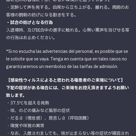
・泥酔して声を発する。自席から立ち上がる、離れる。周囲のお
客様の観戦の妨げになる動きをする。
・試合の妨げとなる行為
入退場時、及び試合中の選手に触れる。心無い罵声を浴びせる等
の行為はお止めください。
*Si no escucha las advertencias del personal, es posible que se
le solicite que se vaya. Tenga en cuenta que en tales casos no
garantizaremos un reembolso de las tarifas de admisión.
【感染性ウィルスによると思われる罹患者のご来場について】
下記の症状がある場合には、ご来場をお控え頂きますようお願い
致します。
・37.5℃を超える発熱
・咳、のどの痛みなど風邪の症状
・だるさ（倦怠感）、息苦しさ（呼吸困難）
・嗅覚や味覚の異常
・なお、入館されましても、咳が止まらない等の症状が確認され