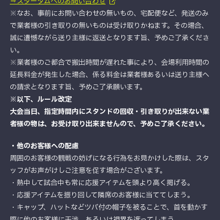
⇒スターダムへのお問い合わせ
※なお、事前にお問い合わせの無いもの、宅配便など、発送のみ
で業者様の引き取りの無いものは受け取りかねます。その場合、
誠に遺憾ながら送り主様に返送となります旨、予めご了承くださ
い。
※業者様のご都合で搬出時間が遅れた事により、会場利用時間の
延長料金が発生した場合、係る料金は業者様あるいは送り主様へ
の請求となります旨、予めご了承願います。
※以下、ルール改定
大会当日、指定時間内にスタンドの回収・引き取りが出来ない業
者様の物は、お受け取り出来ませんので、予めご了承ください。
・他のお客様への配慮
周囲のお客様の観戦の妨げになる行為をお見かけした際は、スタ
ッフがお声がけしご注意を促す場合がございます。
・熱中して試合中も常に応援アイテムを頭より高く掲げる。
・応援アイテムを振り回して隣席のお客様に当ててしまう。
・キャップ、ハットなどツバ付の帽子を被ることで、首を動かす
際に他のお客様に干渉、あるいは視界を遮ってしまう。