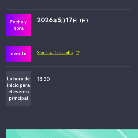
2026
5
17
年
月
日（日）
Fecha y
hora
Shinkiba 1er anillo
evento
18:30
La hora de
inicio para
el evento
principal