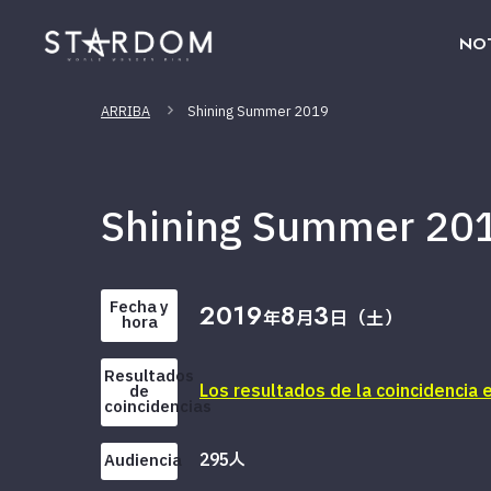
NOT
ARRIBA
Shining Summer 2019
Shining Summer 20
Fecha y
2019
8
3
年
月
日（土）
hora
Resultados
Los resultados de la coincidencia 
de
coincidencias
295人
Audiencia