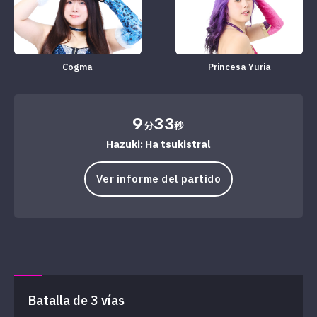
Cogma
Princesa Yuria
9
33
分
秒
Hazuki: Ha tsukistral
Ver informe del partido
Batalla de 3 vías