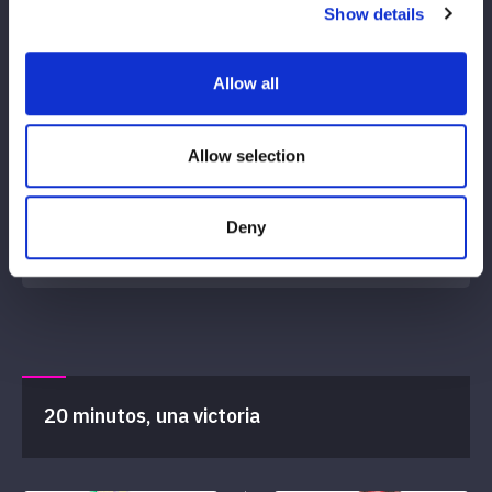
Show details
Hannan
Mukogo Peach
Allow all
12
46
分
秒
Allow selection
Amasaki Mitsuyoshi: amahashidate
Ver informe del partido
Deny
20 minutos, una victoria