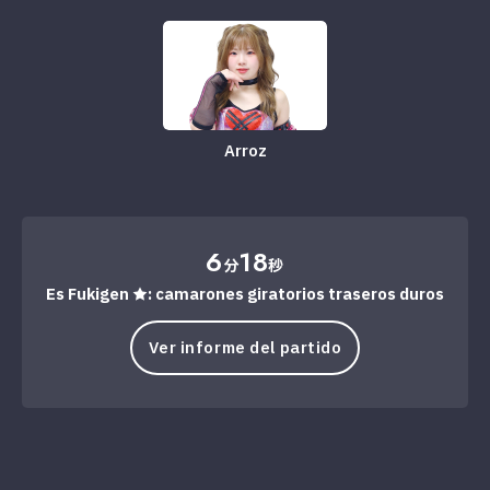
Arroz
6
18
分
秒
Es Fukigen ★: camarones giratorios traseros duros
Ver informe del partido