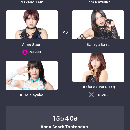
Nakano Tam
Tora Natsuko
VS
Anno Saori
Kamiya Saya
GANAR
Inaba azusa (JTO)
PERDER
Kurei Sayaka
15
40
分
秒
Anno Saori: Tantandoru