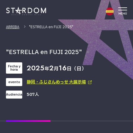
MENÚ
ARRIBA
"ESTRELLA en FUJI 2025"
"ESTRELLA en FUJI 2025"
2025
2
16
Fecha y
年
月
日（日）
hora
静岡・ふじさんめっせ 大展示場
evento
507人
Audiencia