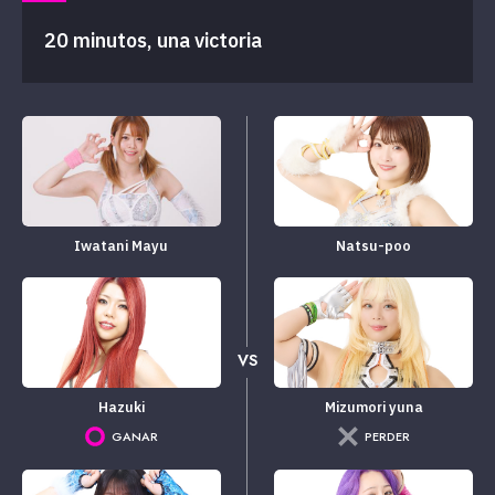
20 minutos, una victoria
Iwatani Mayu
Natsu-poo
VS
Hazuki
Mizumori yuna
GANAR
PERDER