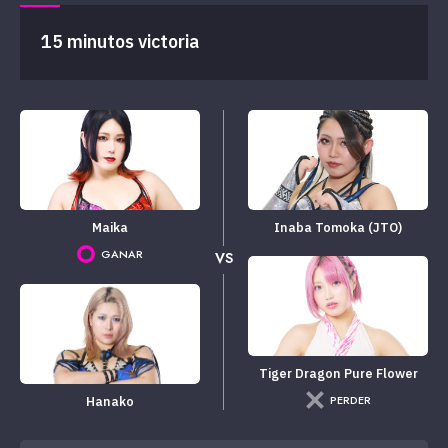
15 minutos victoria
Maika
Inaba Tomoka (JTO)
GANAR
VS
Tiger Dragon Pure Flower
PERDER
Hanako