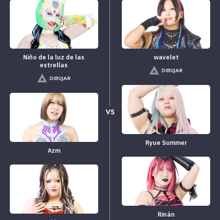
Niño de la luz de las
wavelet
estrellas
DIBUJAR
DIBUJAR
VS
Ryue Summer
Azm
Rinán