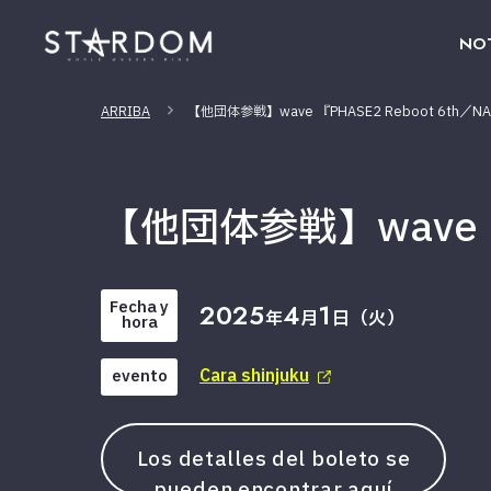
NOT
ARRIBA
【他団体参戦】wave 『PHASE2 Reboot 6th／NA
【他団体参戦】wave 『P
Fecha y
2025
4
1
年
月
日（火）
hora
Cara shinjuku
evento
Los detalles del boleto se
pueden encontrar aquí