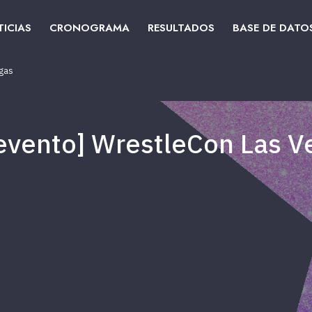
ICIAS
CRONOGRAMA
RESULTADOS
BASE DE DATO
egas
l evento] WrestleCon Las V