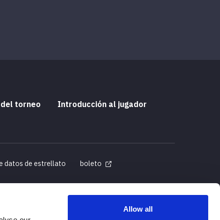
 del torneo
Introducción al jugador
e datos de estrellato
boleto
Allow all
alyse our