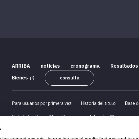
ARRIBA
noticias
cronograma
Resultados
Bienes
consulta
Para usuarios por primera vez
Historia del título
Base d
Club de fanáticos
Horario de distribución
s
Perfil de la empresa
Información de reclutamiento
ise content and ads, to provide social media features and to an