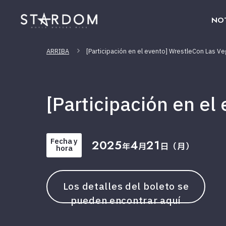
NOT
ARRIBA
[Participación en el evento] WrestleCon Las V
[Participación en e
Fecha y
2025
4
21
年
月
日（月）
hora
Los detalles del boleto se
pueden encontrar aquí