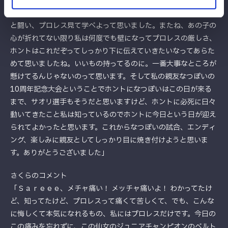
まだまだですね。詰めが遅い。せっかくジャーマン出して次いけ
よって。相手が回復しちゃうじゃん。そういうところもっともっ
と闘い、プロレス見て学べよって思いました。またね、あの子の
心が折れてない限り私は何度でも壁になってプロレスの厳しさ、
ホントはこれだぞってしっかり下に伝えていきたいなってあらた
めて思いましたね。いいもの持ってるのに。一番大事なところが
懸けてるんじゃないのって思います。そして私の親友なつぽいの
10周年記念大会ということでホントになつぽいはこの日が来る
まで、サオリ選手もそうだと思いますけど、ホントに必死に日々
動いてきたこと私は知っているのでホントに今日という日が迎え
られてよかったと思います。これからなつぽいの試合、エンディ
ング、楽しみに親友としてしっかり目に焼き付けようと思いま
す。ありがとうございました」
さくらのコメント
「Ｓａｒｅｅｅ、メチャ痛い！ メッチャ痛いよ！ わかってたけ
ど、知ってたけど、プロレスって痛くて苦しくて、でも、こんな
に悔しくて本気になれるもの、私にはプロレスだけです。今日の
この痛みを忘れずに、この仙女のジュニアチャンピオンのベルト