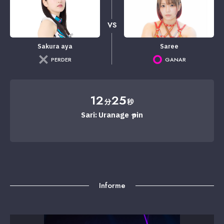
VS
Sakura aya
Saree
PERDER
GANAR
12
25
分
秒
Sari: Uranage → pin
Informe