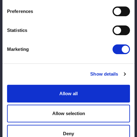
フィニッシュを宣言し、ダイビングフットスタンプ。さくらがか
わしてハイキック、丸め込みの連続。さくらの突進にＳａｒｅｅ
Preferences
ｅはドロップキック、「座っとけ！」と低空でもう一発。さくら
は場外転落。さくらが立ち上がり、Ｓａｒｅｅｅが引き入れると
Statistics
フィッシャーマン。返したさくらにＳａｒｅｅｅはコーナーから
ダイビングフットスタンプ。勝利を確信のＳａｒｅｅｅ、しかし
さくらが返してみせる。10分経過。Ｓａｒｅｅｅは起き上がる
Marketing
さくらのエルボー連打を受けて立つ。Ｓａｒｅｅｅが一発で吹っ
飛ばすと、さくらはマットを叩いて起き上がりミドルキック、Ｓ
ａｒｅｅｅがエルボーで吹っ飛ばして突進。さくらがカウンター
Show details
のトラースキック。ハイキックから蹴りのコンビネーション。Ｓ
ａｒｅｅｅを倒しバックを取りジャーマン。Ｓａｒｅｅｅが返す
と、さくらが絶叫、Ｓａｒｅｅｅは裏投げ。さくらが返せずＳａ
Allow all
ｒｅｅｅの勝利となった。
Allow selection
Ｓａｒｅｅｅのコメント
「まずはさくらあやとセミファイナルでシングルマッチ。なつぽ
いの直属の後輩ということで、実際試合をしてみて正直な感想は
Deny