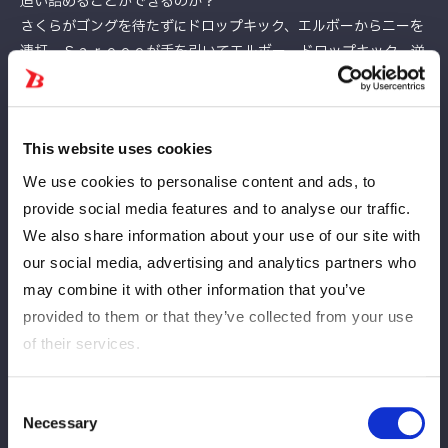
追い詰めることができるのか？
さくらがゴングを待たずにドロップキック、エルボーからニーを
連打。Ｓａｒｅｅｅが手を引いてエルボー、ドロップキック、逆
片エビ固め、手をロックしエスケープさせず。さくらがエスケー
プするとＳａｒｅｅｅは背中を踏みつけフットスタンプ、ストン
ピング連打。さくらのドロップキックを引いて、Ｓａｒｅｅｅが
This website uses cookies
ドロップキック。ヘアーホイップの連続から顔面を踏みつける
と、中央にもっていきボディースラムからインディアンデスロッ
We use cookies to personalise content and ads, to
ク、変型の鎌固め。コーナーに振られたさくらが反転してドロッ
provide social media features and to analyse our traffic.
プキック。マウントを取ってエルボー。Ｓａｒｅｅｅが反転する
We also share information about your use of our site with
が、さくらも反転して連打する。Ｓａｒｅｅｅがエルボーで倒し
our social media, advertising and analytics partners who
て突進。さくらが飛びついて三角絞めの体勢。Ｓａｒｅｅｅがり
may combine it with other information that you’ve
フットアップを試みるが、さくらがこらえて締め続ける。Ｓａｒ
provided to them or that they’ve collected from your use
ｅｅｅがエスケープすると、さくらはミドルキック連打、ノーザ
of their services.
ンライト。Ｓａｒｅｅｅが返すと、さくらはコーナーに上がる。
Ｓａｒｅｅｅが追いつくが、さくらがボディーアタックをヒット
させる。Ｓａｒｅｅｅが返すと、さくらはコーナーへ。Ｓａｒｅ
Consent
Necessary
ｅｅが追いついてヘッドバット連打、雪崩式ブレーンバスター。
Selection