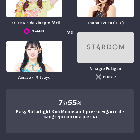
Tarlite Kid de vinagre fácil
Inaba azusa (JTO)
GANAR
VS
Vinagre Fukigen
PERDER
Amasaki Mitsuyu
7
55
分
秒
Easy Sutarlight Kid: Moonsault pre-su → agarre de
cangrejo con una pierna