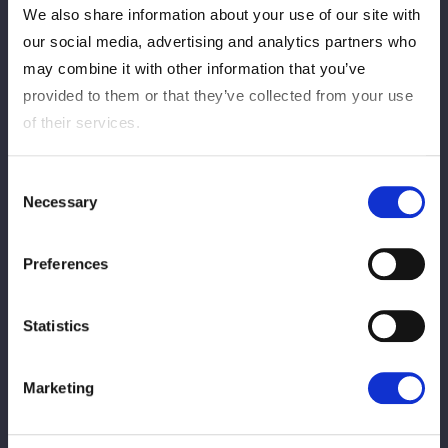
あとからH.A.T.E.が入場し、乱闘でスタート。乱闘は場外に発展
We also share information about your use of our site with
する。小波がＳａｒｅｅｅを客席に投げつける。小波がリングに
our social media, advertising and analytics partners who
Ｓａｒｅｅｅを戻して攻撃、Ｓａｒｅｅｅがヒザを攻撃しダイビ
may combine it with other information that you’ve
ングフットスタンプ。小波がかわしてカウンターのハイキック。
provided to them or that they’ve collected from your use
桃がＳａｒｅｅｅにミドルキック、顔面を蹴飛ばしていく。Ｓａ
of their services.
ｒｅｅｅがエルボー。桃は笑みを浮かべてやり返す。エルボーの
応酬からＳａｒｅｅｅが突進、上谷がエプロンから妨害。しかし
Ｓａｒｅｅｅは、桃にフットスタンプ。
Consent
Necessary
ＣｈｉＣｈｉがタッチを求めＳａｒｅｅｅは「いけんのか？」Ｃ
Selection
ｈｉＣｈｉが入り、桃にボディースラムの構え。こらえられる
も、卍固めを決める。ＣｈｉＣｈｉはグラウンドに移行するが、
Preferences
Ｈ.Ａ.Ｔ.Ｅ.がカット。桃がロープに振らせずエルボー、「負ける
か！」とＣｈｉＣｈｉもエルボー。上谷がアシストし、桃がＰ
Statistics
Ｋ。小波が入り桃と合体、ＣｈｉＣｈｉがかいくぐり、Ｓａｒｅ
ｅｅがボディーアタック。ミクがドロップキック連打からボディ
ーアタックもかわされる。小波がミクに串刺しエルボー、Ｈ.Ａ.
Marketing
Ｔ.Ｅ.で攻撃し、小波がミドルキック、カットされるもワキ固
め。Ｓａｒｅｅｅがカットしようと手を伸ばすが、上谷が場外か