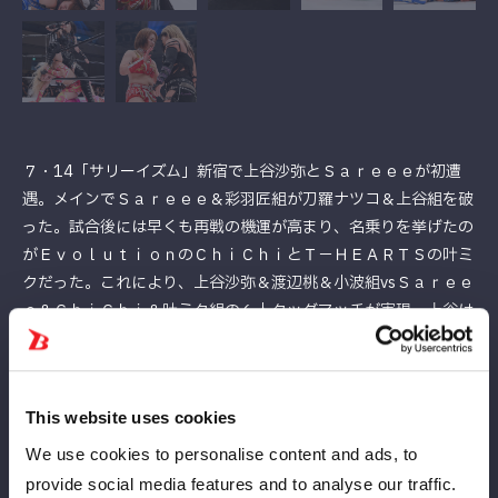
７・14「サリーイズム」新宿で上谷沙弥とＳａｒｅｅｅが初遭
遇。メインでＳａｒｅｅｅ＆彩羽匠組が刀羅ナツコ＆上谷組を破
った。試合後には早くも再戦の機運が高まり、名乗りを挙げたの
がＥｖｏｌｕｔｉｏｎのＣｈｉＣｈｉとＴ－ＨＥＡＲＴＳの叶ミ
クだった。これにより、上谷沙弥＆渡辺桃＆小波組vsＳａｒｅｅ
ｅ＆ＣｈｉＣｈｉ＆叶ミク組の６人タッグマッチが実現。上谷は
７・21札幌でなつぽいを破り、赤いベルトを保持したまま登
場、ＳａｒｅｅｅはＩＷＧＰ女子王者として参戦、このあとも５
★ＳＴＡＲ ＧＰへの参加も決まっている。王者対決とシングルリ
This website uses cookies
ーグ戦を睨んだ闘いにもなり、さくらあやと仙女ジュニア王座を
争ってきたＣｈｉＣｈｉ、堀田祐美子の弟子である叶には絶好の
We use cookies to personalise content and ads, to
アピールチャンスにもなる。
provide social media features and to analyse our traffic.