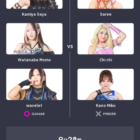
Kamiya Saya
Saree
VS
Watanabe Momo
Chi chi
wavelet
Kano Miku
GANAR
PERDER
9
28