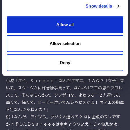
ら引っ張って阻止。ミクが小波にボディーアタック。Ｓａｒｅｅ
Show details
ｅとＣｈｉＣｈｉが合体も場外から上谷が足を引き、エプロンか
ら飛ぶ。小波がミクに投げっぱなしジャーマン。２カウントであ
えて引き起こし、小波がバズソー。決まったと思われたがＳａｒ
Allow all
ｅｅｅがカット、桃がＳａｒｅｅｅにハイキック、スイーパー。
小波がミクにトライアングルランサーでギブアップを奪った。試
Allow selection
合後、桃がバットでＳａｒｅｅｅを殴打し首を絞める。小波はミ
クを離さず締め続ける。セコンドの吏南が入ると、止めるレフェ
リーを場外に投げ捨てる。Ｓａｒｅｅｅと小波が視殺戦。小波は
Deny
ＳａｒｅｅｅをどついてＨ.Ａ.Ｔ.Ｅ.で退場。
小波「オイ、Ｓａｒｅｅｅ！ なんだオマエ、ＩＷＧＰ（女子）巻
いて、スターダムに好き勝手言って、なんだオマエの思うプロレ
スって。そんなもんかよ。クソザコな、よわっちー２人連れて、
痛くて、怖くて、ビービー泣いてんじゃねえかよ！ オマエの指導
不足なんじゃねえの？」
桃「なんだ、アイツら。クソ２人連れて？ なに金魚のフンです
か？ そしたらＳａｒｅｅｅは金魚？ クソよえーじゃねえかよ、