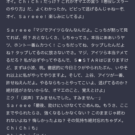
オイ。ＣｈｉＣｈｉだっけ？ これがオマエの言う『悪役レスラー
のやり方』だ、よくわかったか。ビビって逃げるんじゃねーぞ、
オイ、Ｓａｒｅｅｅ！ 楽しみにしてるよ」
Ｓａｒｅｅｅ「マジでアイツらなんなんだよ。こっちが黙って見
てれば、何？ おとなしくさ、しちゃってさ。本当にああいうヤ
ツ、ホント一番ムカつく！ こっちだってね、タップしたんだよ
ね？ タップしてるのに放さないでさ。マジ、アイツら本当ナメて
るだろ？ 私が必ずやってやるんで、５★ＳＴＡＲはじまりますけ
ど、まずは小波、桃。徹底的に今日ミクがやられたぶん、いやそ
れ以上に私がやってやりますよ。そして、上谷、アイツが一番、
許せねえんだよ。やるならもっとやってこいよ、逃げてるのか？
絶対逃がさないからな、オマエのこと、覚えとけよ」
ミク「（涙声）すみませんでした。すみません…」
Ｓａｒｅｅｅ「最後、助けにいけなくてごめんね。もうさ、ここ
までやられたらさ、強くなるしかなくない？ このままじゃ終わ
れないよね？ 悔しかったよね？ その気持ち絶対忘れちゃダメ。
ＣｈｉＣｈｉも」