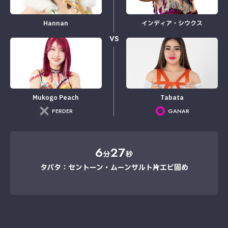
Hannan
インディア・シウクス
VS
Mukogo Peach
Tabata
PERDER
GANAR
6
27
分
秒
タバタ：セントーン・ムーンサルト→片エビ固め