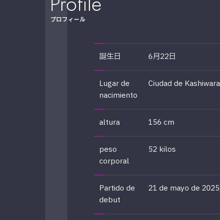
Profile
プロフィール
誕生日
6月22日
Lugar de
Ciudad de Kashiwara
nacimiento
altura
156 cm
peso
52 kilos
corporal
Partido de
21 de mayo de 2025
debut