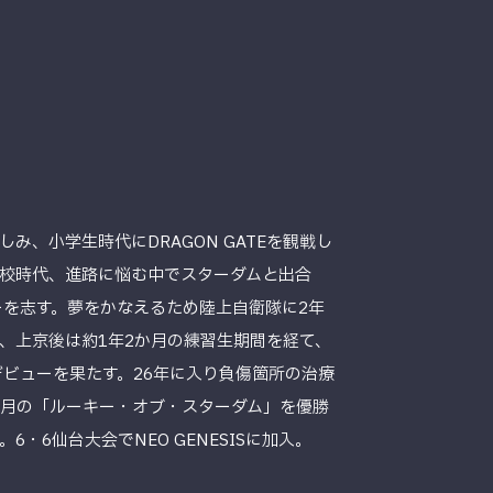
み、小学生時代にDRAGON GATEを観戦し
校時代、進路に悩む中でスターダムと出合
ーを志す。夢をかなえるため陸上自衛隊に2年
、上京後は約1年2か月の練習生期間を経て、
にデビューを果たす。26年に入り負傷箇所の治療
4月の「ルーキー・オブ・スターダム」を優勝
・6仙台大会でNEO GENESISに加入。