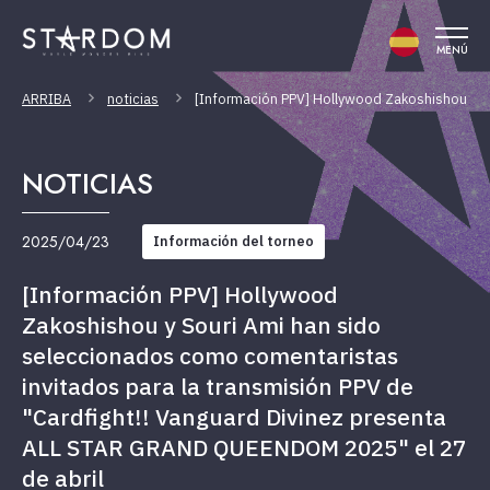
MENÚ
ARRIBA
noticias
[Información PPV] Hollywood Zakoshishou y S
NOTICIAS
2025/04/23
Información del torneo
[Información PPV] Hollywood
Zakoshishou y Souri Ami han sido
seleccionados como comentaristas
invitados para la transmisión PPV de
"Cardfight!! Vanguard Divinez presenta
ALL STAR GRAND QUEENDOM 2025" el 27
de abril