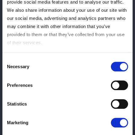
provide social media features and to analyse our traffic.
We also share information about your use of our site with
[Información de PPV]
our social media, advertising and analytics partners who
may combine it with other information that you’ve
◆実況：
村田 晴郎さん
provided to them or that they’ve collected from your use
◆解説：
大江慎さん
of their services.
◆ゲスト解説
・ハリウッドザコシショウさん
・壮麗亜美選手
Consent
Necessary
Selection
▼カードファイト!! ヴァンガード Divinez presents ALL STAR
GRAND QUEENDOM 2025 PPVはこちら！
Preferences
国内：
https://mystardom.wwr-stardom.com/389681732
7/
海外：
https://intl.stagecrowd.live/3922168383/
Statistics
【大会情報】
Marketing
カードファイト!! ヴァンガード Divinez presents ALL STAR
GRAND QUEENDOM 2025