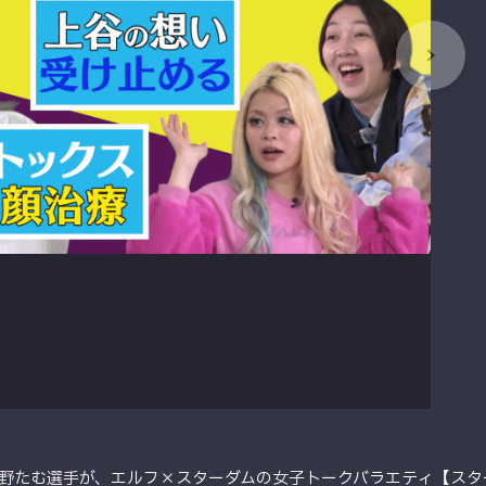
野たむ選手が、エルフ×スターダムの女子トークバラエティ【スタ