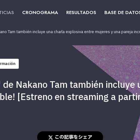
ICIAS
CRONOGRAMA
RESULTADOS
BASE DE DATO
kano Tam también incluye una charla explosiva entre mujeres y una pareja incre
ormación
2" de Nakano Tam también incluye 
ble! [Estreno en streaming a partir
この記事をシェア