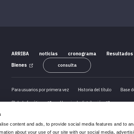
ARRIBA
noticias
cronograma
Resultados
Bienes
consulta
Para usuarios por primera vez
Historia del título
Base d
Club de fanáticos
Horario de distribución
s
Perfil de la empresa
Información de reclutamiento
ise content and ads, to provide social media features and to an
Declaraciones sobre la Ley de transacciones comerciales espec
rmation about your use of our site with our social media, advertis