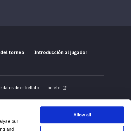
 del torneo
Introducción al jugador
e datos de estrellato
boleto
Allow all
alyse our
ificadas
ing and