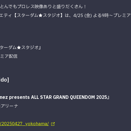
とんでもプロレス映像ありと盛りだくさん！
ティ【スターダム★スタジオ】は、4/25 (金) よる9時～プレミ
ターダム★スタジオ』
プレミア配信
ido]
 presents ALL STAR GRAND QUEENDOM 2025』
浜アリーナ
le/20250427_yokohama/