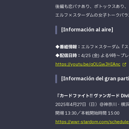
後編も恋バナあり、ボトックスあり、
エルフ×スターダムの女子トークバラエ
[Información al aire]
◆番組情報：
エルフ×スターダム『ス
◆配信日時：
4/25 (金) よる9時～
https://youtu.be/qOLGwJHIAnc
[Información del gran part
『カードファイト!! ヴァンガード Divinez
2025年4月27日（日）＠神奈川・横
開場 13:30／本戦開始時間 15:00
https://wwr-stardom.com/schedu