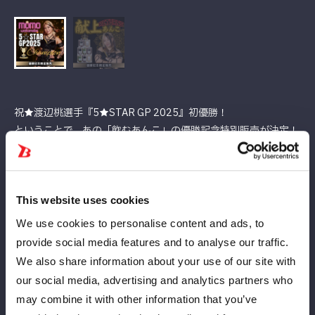
祝★渡辺桃選手『5★STAR GP 2025』初優勝！
ということで、あの「飲むあんこ」の優勝記念特別販売が決定！
今すぐ「優勝記念ステッカーつき飲むあんこ8個セット」をゲッ
トして、
あの感動の瞬間を胸に刻みましょう！
This website uses cookies
渡辺桃選手の「X」では近日中にスペースにて「飲むあんこラジ
We use cookies to personalise content and ads, to
オ」配信があるかも！？
provide social media features and to analyse our traffic.
ぜひフォローしてチェックしてみてくださいね★
We also share information about your use of our site with
【商品情報／セット内容】
our social media, advertising and analytics partners who
◆商品：飲むあんこ8個
may combine it with other information that you’ve