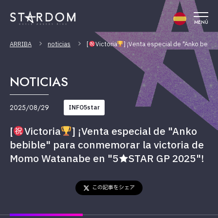
MENÚ
ARRIBA
noticias
[
Victoria
] ¡Venta especial de "Anko beb
NOTICIAS
2025/08/29
INFO5star
[
Victoria
] ¡Venta especial de "Anko
bebible" para conmemorar la victoria de
Momo Watanabe en "5★STAR GP 2025"!
この記事をシェア