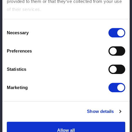
◆特典：優勝記念特製ステッカー１枚
provided to them or that they’ve collected from your use
※涙と感動の優勝の瞬間をおさめた特製ステッカーは、飲むあん
of their services.
このラベルと同じ58mm×75mm
※受注生産のため今回限り、再販はありませんのでお見逃しな
Consent
く！
Necessary
Selection
◆販売期間：8/28〜9/10(水)
◆発送予定：10月以降のお届け
Preferences
◆販売ページ：
https://tsukijikajuu.tokyo/SHOP/momosama-kenjoR.html
Statistics
【桃様献上あんこリターンズ】
https://tsukijikajuu.tokyo/SHOP/momosama-kenjoR.html
Marketing
Show details
Allow all