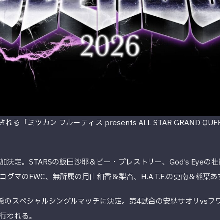
「ミツカン フルーティス presents ALL STAR GRAND QU
定。STARSの飯田沙耶＆ビー・プレストリー、God’s Eyeの壮麗
グマのFWC、無所属の月山和香＆梨杏、H.A.T.E.の吏南＆稲葉
麻希のスペシャルシングルマッチに決定。第4試合の安納サオリvsフ
行われる。