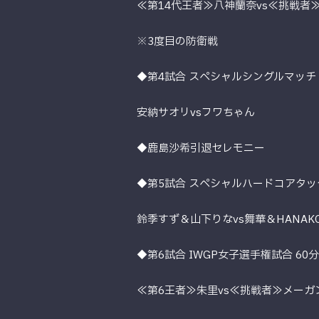
≪第14代王者≫八神蘭奈vs≪挑戦者
※3度目の防衛戦
◆第4試合 スペシャルシングルマッチ 
安納サオリvsフワちゃん
◆鹿島沙希引退セレモニー
◆第5試合 スペシャルハードコアタッグ
鈴季すず＆山下りなvs舞華＆HANAK
◆第6試合 IWGP女子選手権試合 60
≪第6王者≫朱里vs≪挑戦者≫メーガ