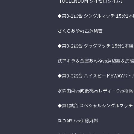
【QUEENDOM ダイゼロタイム】
◆第0-1試合 シングルマッチ 15分1
さくらあやvs古沢稀杏
◆第0-2試合 タッグマッチ 15分1本
鉄アキラ＆金屋あんねvs浜辺纏＆虎
◆第0-3試合 ハイスピード6WAYバト
水森由菜vs向後桃vsレディ・Cvs稲葉
◆第1試合 スペシャルシングルマッチ 
なつぽいvs伊藤麻希