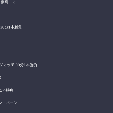
≫儛島エマ
30分1本勝負
マッチ 30分1本勝負
O
分1本勝負
ン・ベーン