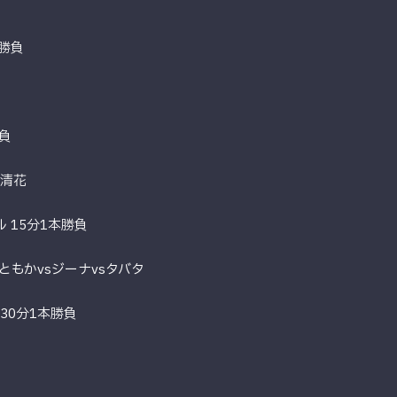
本勝負
勝負
龍清花
ル 15分1本勝負
ともかvsジーナvsタバタ
30分1本勝負