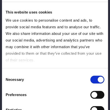
本女子王者インディア・シウクスへの挑戦が決定。3・15横浜武
道館大会でシウクスは葉月を破り、同王座を戴冠した。再びスタ
This website uses cookies
ーダム勢がベルトを取り戻せるか注目が集まる。
We use cookies to personalise content and ads, to
provide social media features and to analyse our traffic.
We also share information about your use of our site with
【大会情報】
our social media, advertising and analytics partners who
■
「CMLL Presenta NJPW FANTASTICA MANIA México
may combine it with other information that you’ve
2026」
provided to them or that they’ve collected from your use
◆
日程：6月19日（金／現地時間）
◆
会場：メキシコシティ・アレナメヒコ (8:30 pm 試合開始)
of their services.
Consent
Necessary
Selection
Preferences
Statistics