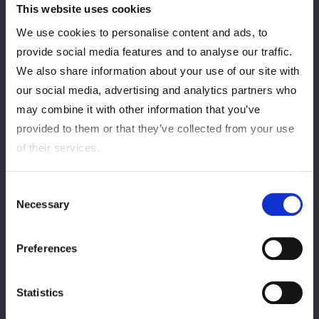
続き販売いたします
This website uses cookies
会場でしか買えない特別パッケージ、観戦のお土産にぜひゲット
We use cookies to personalise content and ads, to
してください
provide social media features and to analyse our traffic.
We also share information about your use of our site with
our social media, advertising and analytics partners who
新商品
may combine it with other information that you’ve
provided to them or that they’ve collected from your use
ロゴ刺繡Tシャツ H.A.T.E.
of their services.
ベルトアクリルスタンド AZM ゴッデス
ベルトアクリルスタンド 天咲光由 ゴッデス
Consent
Necessary
Selection
Newポートレート
Preferences
ベルトポートレート 壮麗亜美（アーティスト）
ベルトポートレート レディ・C（アーティスト）
Statistics
ベルトポートレート 妃南（アーティスト）