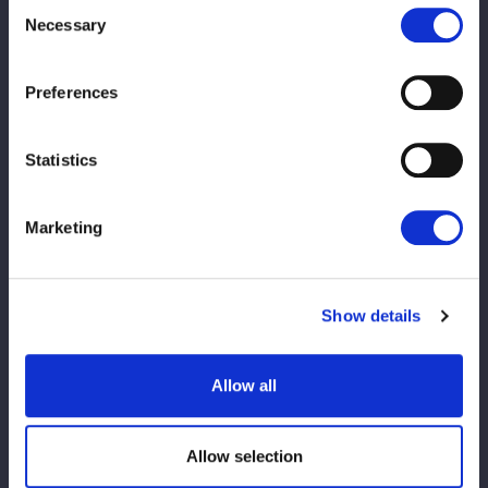
Consent
Necessary
Selection
Preferences
Statistics
▼商品説明
ビールジョッキを手にしたキュートな梨杏選手を、ポップに表現
したTシャツが登場
Marketing
キャラクター感たっぷりのデザインと鮮やかなピンクカラーで、
会場でも街でも目を惹くこと間違いなし！
Show details
▼素材
綿100％
Allow all
▼サイズ
M：身丈70/身幅52/肩幅47/袖丈20(cm)
Allow selection
L：身丈74/身幅55/肩幅50/袖丈22(cm)
XL：身丈78/身幅58/肩幅53/袖丈24(cm)