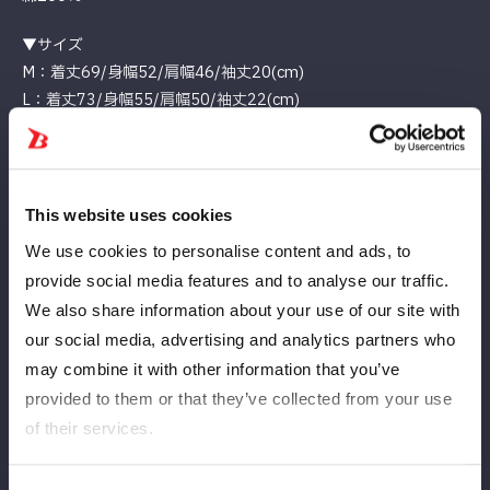
▼サイズ
M：着丈69/身幅52/肩幅46/袖丈20(cm)
L：着丈73/身幅55/肩幅50/袖丈22(cm)
XL：着丈77/身幅58/肩幅54/袖丈24(cm)
XXL ：着丈81/身幅63/肩幅57/袖丈25(cm)
▼価格
This website uses cookies
5,000円（税込）
We use cookies to personalise content and ads, to
▼『梨杏Tシャツ』
provide social media features and to analyse our traffic.
We also share information about your use of our site with
our social media, advertising and analytics partners who
may combine it with other information that you’ve
provided to them or that they’ve collected from your use
of their services.