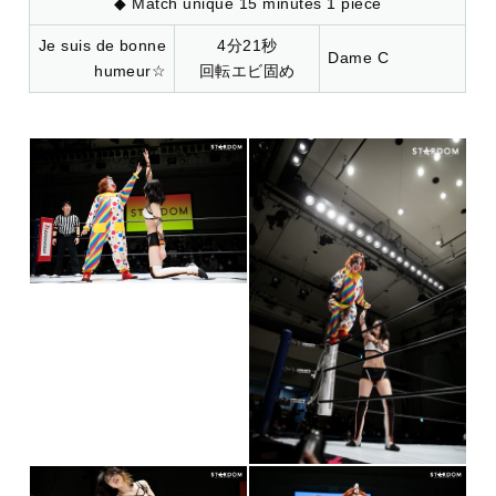
◆ Match unique 15 minutes 1 pièce
Je suis de bonne
4分21秒
Dame C
humeur☆
回転エビ固め