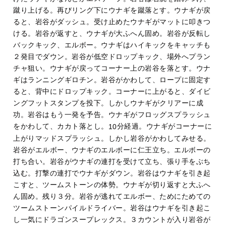
蹴り上げる。再びリング下にウナギを蹴落とす。ウナギが戻
ると、岩谷がダッシュ。受け止めたウナギがマットに叩きつ
ける。岩谷が返すと、ウナギが大ふへん固め。岩谷が反転し
バックキック、エルボー。ウナギはハイキックをキャッチも
２発目でダウン。岩谷が低空ドロップキック、場外へプラン
チャ狙い。ウナギが戻ってコーナー上の岩谷を落とす。ウナ
ギはランニングギロチン。岩谷がかわして、ロープに固定す
ると、背中にドロップキック。コーナーに上がると、ダイビ
ングフットスタンプを投下。しかしウナギがクリアーに成
功。岩谷はもう一発を予告。ウナギがフロッグスプラッシュ
をかわして、カカト落とし。
分経過。ウナギがコーナーに
10
上がりマッドスプラッシュ。しかし岩谷がかわしてみせる。
岩谷がエルボー、ウナギのエルボーに仁王立ち。エルボーの
打ち合い。岩谷がウナギの連打を受けて立ち、張り手をぶち
込む。打撃の連打でウナギがダウン。岩谷はウナギを引き起
こすと、ツームストーンの体勢。ウナギが切り返すと大ふへ
ん固め。残り３分。岩谷が逃れてエルボー、ためにためての
ツームストーンパイルドライバー。岩谷はウナギを引き起こ
し一気にドラゴンスープレックス。３カウントが入り岩谷が