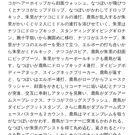
コがヘアーホイップから顔面ウォッシュ。なつぽいが飛びつ
くとナツコがヒップドロップ。なつぽいがかわしてドロップ
キック。朱里がナツコにミドルの連打。鹿島が乱入するが朱
里がかいくぐり２人にミドルの連打を浴びせていく。朱里は
ナツコにドロップキック、スタンディングダイビングギロチ
ン。腕十字狙いから腕固めに移行、ナツコがエスケープ。朱
里がナツコのエルボーを受けて立つ。エルボーの打ち合いか
ら朱里がミドルキック、ナツコがスピア。鹿島が朱里の顔面
にビッグブーツ。朱里がサッカーボールキックも鹿島が返
す。なつぽいが鹿島にドロップキック４連打、ダイビングボ
ディーアタック、スイングネックブリーカー。鹿島が返す
と、なつぽいはエルボー連打。鹿島がロープからフェースク
ラッシャー、顔面をかきむしりコーナーに追い込むとナツコ
が突進、交互に串刺しアタックを見舞い、鹿島がダブルアー
ムスープレックス。ナツコがフロッグスプラッシュ、鹿島が
ダイビングフットスタンプ。さらに鹿島がダブルアーム式フ
ェースバスターも２カウント。鹿島はマイエンブレムを狙う
がなつぽいがかわす。鹿島がコーナーに突進もかわされる。
なつぽいが朱里のアシストを得て丸め込む。返されるとバッ
クを取ってジャーマン。しかしナツコのカットが間に合う。