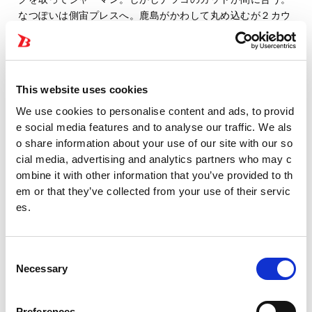
なつぽいは側宙プレスへ。鹿島がかわして丸め込むが２カウ
ント。鹿島のビッグブーツをなつぽいがかわし、朱里のミド
ルからなつぽいがジャックナイフ。朱里がハイキックでナツ
コを排除、なつぽいがハイキックも鹿島が起死回生。なつぽ
いが返せず、鹿島が３カウントを奪ってみせた。
This website uses cookies
We use cookies to personalise content and ads, to provid
◆ウナギ・カブキ7番勝負～第三戦～ 15分1本勝負
e social media features and to analyse our traffic. We als
12分54秒
o share information about your use of our site with our so
ドラゴン・スープ
cial media, advertising and analytics partners who may c
Iwatani mayu
Eel et Sayaka
レックス・ホール
ombine it with other information that you’ve provided to th
ド
em or that they’ve collected from your use of their servic
es.
C
Necessary
o
n
s
Preferences