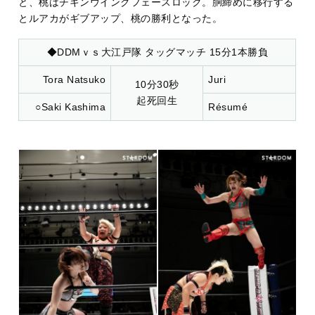
と、桃はチキンウイングフェースロック。胴締めに移行する
とルアカがギブアップ、桃の勝利となった。
◆DDMｖｓ大江戸隊 タッグマッチ 15分1本勝負
Tora Natsuko
Juri
10分30秒
起死回生
○Saki Kashima
Résumé