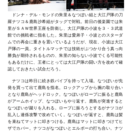
ドンナ・デル・モンドの朱里＆なつぽい組と大江戸隊の刀
羅ナツコ＆鹿島沙希組がタッグで対戦。前日の後楽園では朱
里がＳＡＷ世界王座を防衛し、大江戸隊の小波を３・３武道
館での挑戦者に指名した。朱里は愛弟子・小波とのスターダ
ムでの再会に重きを置いているようだが、現在、小波は大江
戸隊の一員。タイトルマッチでは技術がぶつかり合う真っ向
勝負が期待されるものの、朱里の知らない小波でくる可能性
もあるだけに、王者にとっては大江戸隊の闘い方を改めて確
認しておきたい試合だろう。
ナツコは昨日に続き鉄パイプを持って入場。なつぽいが先
発を買って出て鹿島を指名。ロックアップから腕の取り合い
となり鹿島がヘッドロック。なつぽいがロープに振ると鹿島
がアームホイップ、なつぽいもやり返す。鹿島が突進すると
なつぽいが蹴りを入れる。ロープに振ろうとするがナツコが
乱入し連係攻撃で攻めていく。なつぽいが返すと、鹿島は髪
を束ねてマットに叩きつける。鹿島はマットに叩きつけてヒ
ザでカバー。ナツコがなつぽいとエルボーの打ち合い。ナツ