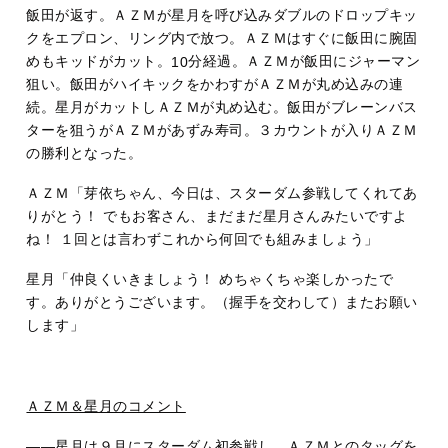
飯田が返す。ＡＺＭが星月を呼び込みダブルのドロップキッ
クをエプロン、リング内で放つ。ＡＺＭはすぐに飯田に腕固
めもキッドがカット。
分経過。ＡＺＭが飯田にジャーマン
10
狙い。飯田がハイキックをかわすがＡＺＭが丸め込みの連
続。星月がカットしＡＺＭが丸め込む。飯田がブレーンバス
ターを狙うがＡＺＭがあずみ寿司。３カウントが入りＡＺＭ
の勝利となった。
ＡＺＭ「芽依ちゃん、今日は、スターダム参戦してくれてあ
りがとう！ でもお客さん、まだまだ星月さんみたいですよ
ね！ １回とは言わずこれから何回でも組みましょう」
星月「仲良くいきましょう！ めちゃくちゃ楽しかったで
す。ありがとうございます。（握手を交わして）またお願い
します」
ＡＺＭ＆星月のコメント
――星月は９月にスターダム初参戦し、ＡＺＭとのタッグを