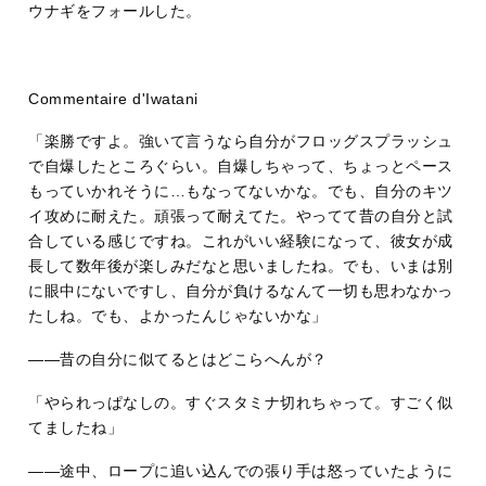
ウナギをフォールした。
Commentaire d'Iwatani
「楽勝ですよ。強いて言うなら自分がフロッグスプラッシュ
で自爆したところぐらい。自爆しちゃって、ちょっとペース
もっていかれそうに…もなってないかな。でも、自分のキツ
イ攻めに耐えた。頑張って耐えてた。やってて昔の自分と試
合している感じですね。これがいい経験になって、彼女が成
長して数年後が楽しみだなと思いましたね。でも、いまは別
に眼中にないですし、自分が負けるなんて一切も思わなかっ
たしね。でも、よかったんじゃないかな」
――昔の自分に似てるとはどこらへんが？
「やられっぱなしの。すぐスタミナ切れちゃって。すごく似
てましたね」
――途中、ロープに追い込んでの張り手は怒っていたように