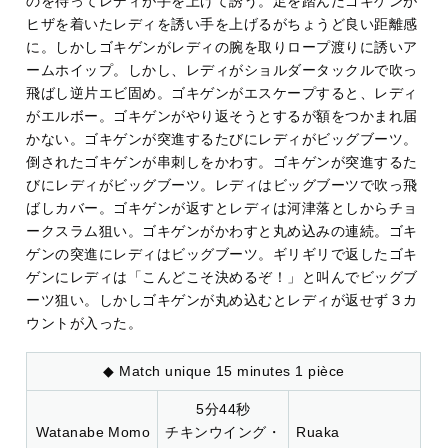
のを待ってレディが手を上げて誘う。足を踏んだゴキゲンが
ヒザを着いたレディを誘い手を上げるがちょうど良い距離感
に。しかしゴキゲンがレディの腕を取りロープ渡りに誘いア
ームホイップ。しかし、レディがショルダータックルで吹っ
飛ばし逆片エビ固め。ゴキゲンがエスケープすると、レディ
がエルボー。ゴキゲンがやり返そうとするが額をつかまれ届
かない。ゴキゲンが突進するたびにレディがビッグブーツ。
倒されたゴキゲンが串刺しをかわす。ゴキゲンが突進するた
びにレディがビッグブーツ。レディはビッグブーツで吹っ飛
ばしカバー。ゴキゲンが返すとレディは河津落としからチョ
ークスラム狙い。ゴキゲンがかわすと丸め込みの連続。ゴキ
ゲンの突進にレディはビッグブーツ。ギリギリで返したゴキ
ゲンにレディは「こんどこそ決めるぞ！」と叫んでビッグブ
ーツ狙い。しかしゴキゲンが丸め込むとレディが返せず３カ
ウントが入った。
◆ Match unique 15 minutes 1 pièce
5分44秒
Watanabe Momo
チキンウイング・
Ruaka