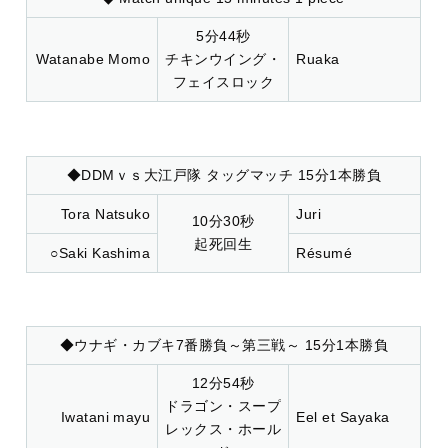
5分44秒
Watanabe Momo
チキンウイング・
Ruaka
フェイスロック
◆DDMｖｓ大江戸隊 タッグマッチ 15分1本勝負
Tora Natsuko
Juri
10分30秒
起死回生
○Saki Kashima
Résumé
◆ウナギ・カブキ7番勝負～第三戦～ 15分1本勝負
12分54秒
ドラゴン・スープ
Iwatani mayu
Eel et Sayaka
レックス・ホール