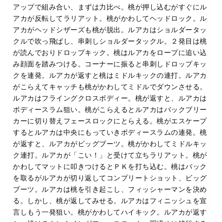
アップで組み合い、まずは力比べ。桃が押し込むがすぐにル
アカが反転してラリアット。桃がかわしてヘッドロック。ル
アカがヘッドシザーズも桃が脱出。ルアカはショルダータッ
クルで吹っ飛ばし、串刺しショルダータックル。２発目は桃
が読んでおりドロップキック。桃はルアカをロープに追い込
み顔面を踏みつける。コーナーに振ると串刺しドロップキッ
クを連発。ルアカが返すと桃はミドルキックの連打。ルアカ
がこらえてキャッチも桃がかわしてミドルでダウンさせる。
ルアカはフライングクロスボディー。桃が返すと、ルアカは
ボディースラム狙い。桃がこらえるとルアカはバックブリー
カーに切り替えフェースロックにとらえる。桃がエスケープ
するとルアカは中央にもっていきボディースラムの連発。桃
が返すと、ルアカがビッグブーツ。桃がかわしてミドルキッ
ク連打。ルアカが「こい！」と受けて立ちラリアット。桃が
かわしてマットに叩きつけるとＰＫを打ち込む。桃はバック
を取るがルアカが切り返してコンプリートショット、ビッグ
ブーツ。ルアカは桃を引き起こし、フィッシャーマンを決め
る。しかし、桃が返してみせる。ルアカはフィニッシュを宣
言しもう一発狙い。桃がかわしてハイキック。ルアカが返す