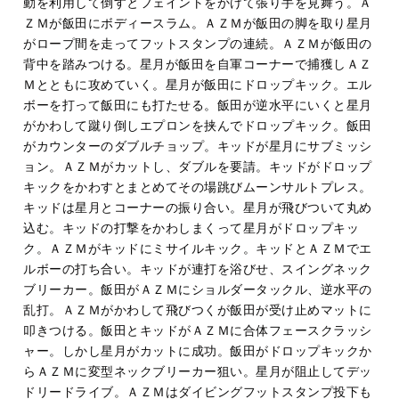
動を利用して倒すとフェイントをかけて張り手を見舞う。Ａ
ＺＭが飯田にボディースラム。ＡＺＭが飯田の脚を取り星月
がロープ間を走ってフットスタンプの連続。ＡＺＭが飯田の
背中を踏みつける。星月が飯田を自軍コーナーで捕獲しＡＺ
Ｍとともに攻めていく。星月が飯田にドロップキック。エル
ボーを打って飯田にも打たせる。飯田が逆水平にいくと星月
がかわして蹴り倒しエプロンを挟んでドロップキック。飯田
がカウンターのダブルチョップ。キッドが星月にサブミッシ
ョン。ＡＺＭがカットし、ダブルを要請。キッドがドロップ
キックをかわすとまとめてその場跳びムーンサルトプレス。
キッドは星月とコーナーの振り合い。星月が飛びついて丸め
込む。キッドの打撃をかわしまくって星月がドロップキッ
ク。ＡＺＭがキッドにミサイルキック。キッドとＡＺＭでエ
ルボーの打ち合い。キッドが連打を浴びせ、スイングネック
ブリーカー。飯田がＡＺＭにショルダータックル、逆水平の
乱打。ＡＺＭがかわして飛びつくが飯田が受け止めマットに
叩きつける。飯田とキッドがＡＺＭに合体フェースクラッシ
ャー。しかし星月がカットに成功。飯田がドロップキックか
らＡＺＭに変型ネックブリーカー狙い。星月が阻止してデッ
ドリードライブ。ＡＺＭはダイビングフットスタンプ投下も