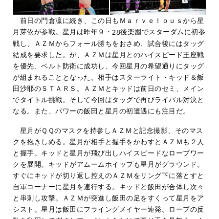
前日の門倉凜に続き、この日もＭａｒｖｅｌｏｕｓから星
月芽依が参戦。星月は昨年９・
後楽園でスターダムに初参
28
戦し、ＡＺＭからフォール勝ちをおさめ、試合後にはタッグ
結成を要求した。が、ＡＺＭは星月とのハイスピード王座戦
を優先、ベルト防衛に成功し、今回星月の希望通りにタッグ
が組まれることとなった。相手はスターライト・キッド＆飯
田沙耶のＳＴＡＲＳ。ＡＺＭとキッドは前日のセミ、メイン
でタイトル挑戦。そして今回はタッグで再びライバル対決と
なる。また、パワーの飯田と星月の初遭遇にも注目だ。
星月がＱＱのマスクを持参しＡＺＭと記念撮影、そのマス
クを抱きしめる。星月が相手と握手をかわすとＡＺＭも２人
と握手。キッドと星月が飛び出しハイスピードなロープワー
クを展開。キッドがアムームホイップも星月がグラウンド。
すぐにキッドが切り返し控えのＡＺＭをリング下に落とすと
自軍コーナーに星月を連行する。キッドと飯田が合体し次々
と串刺し攻撃。ＡＺＭが突進し飯田の足をすくって星月をア
シスト。星月は飯田にフライングメイヤー連発。ロープの反