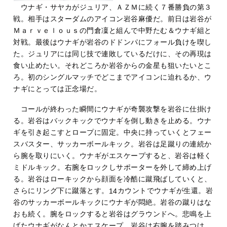
ウナギ・サヤカがジュリア、ＡＺＭに続く７番勝負の第３
戦。相手はスターダムのアイコン岩谷麻優だ。前日は岩谷が
Ｍａｒｖｅｌｏｕｓの門倉凜と組んで中野たむ＆ウナギ組と
対戦。最後はウナギが岩谷のドドンパにフォール負けを喫し
た。ジュリアには同じ技で連敗しているだけに、その再現は
食い止めたい。それどころか岩谷からの金星も狙いたいとこ
ろ。初のシングルマッチでどこまでアイコンに迫れるか、ウ
ナギにとっては正念場だ。
コールが終わった瞬間にウナギが奇襲攻撃を岩谷に仕掛け
る。岩谷はバックキックでウナギを倒し動きを止める。ウナ
ギを引き起こすとロープに固定。中央に持っていくとフェー
スバスター、サッカーボールキック。岩谷は足蹴りの連続か
ら腕を取りにいく。ウナギがエスケープすると、岩谷は軽く
ミドルキック。右腕をロックしサポーターを外して締め上げ
る。岩谷はローキックから顔面を冷酷に蹴飛ばしていくと、
さらにリング下に蹴落とす。
カウントでウナギが生還。岩
14
谷のサッカーボールキックにウナギが悶絶。岩谷の蹴りはな
おも続く。腕をロックすると岩谷はグラウンドへ。悲鳴を上
げたウナギがなんとかエスケープ。岩谷は右腕を踏みつけ、