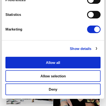
e
n
t
Statistics
S
e
Marketing
l
e
c
Show details
t
i
o
Allow all
n
Allow selection
Deny