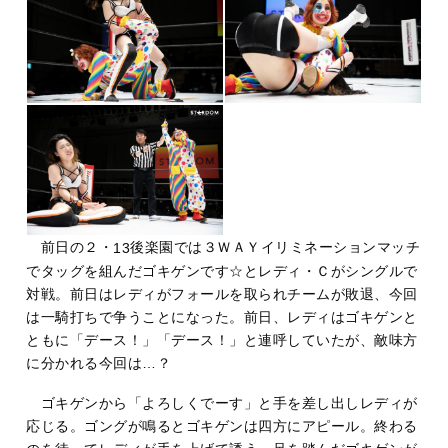
前日の２・
後楽園では３ＷＡＹイリミネーションマッチ
13
でタッグを組んだゴキゲンです☆とレディ・Ｃがシングルで
対戦。前日はレディがフォールを取られチームが敗退、今回
は一騎打ちで争うことになった。前日、レディはゴキゲンと
ともに「デース！」「デース！」と連呼していたが、敵味方
に分かれる今回は…？
ゴキゲンから「よろしくでーす」と手を差し出しレディが
応じる。ゴングが鳴るとゴキゲンは四方にアピール。終わる