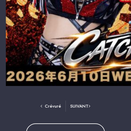
Crévuré
SUIVANT