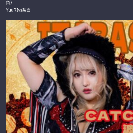
負）
YuuRIvs梨杏