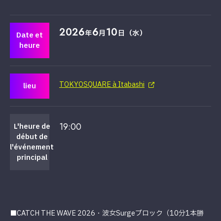
2026
6
10
年
月
日（水）
Date et
heure
TOKYOSQUARE à Itabashi
lieu
19:00
L'heure de
début de
l'événement
principal
■CATCH THE WAVE 2026・波女Surgeブロック（10分1本勝