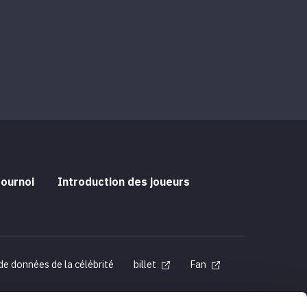
tournoi
Introduction des joueurs
de données de la célébrité
billet
Fan