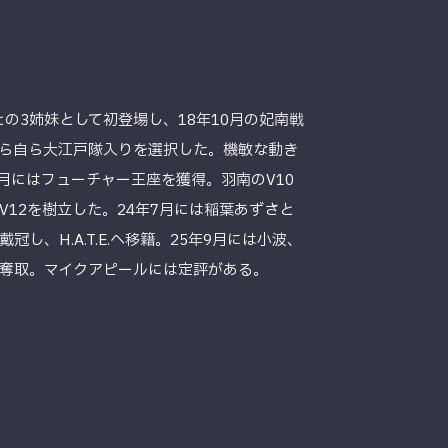
との3姉妹として初登場し、18年10月の妃南戦
がら自ら大江戸隊入りを選択した。機敏な動き
月にはフューチャー王座を獲得。羽南のV10
12を樹立した。24年7月には稲葉あずさと
冠し、H.A.T.E.へ移籍。25年9月には小波、
奪取。マイクアピールには定評がある。