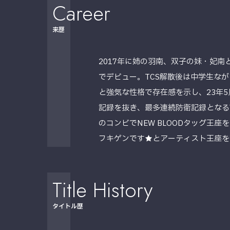
Career
来歴
2017年に姉の羽南、双子の妹・妃南
でデビュー。TCS解散後は中学生な
と強気な性格で存在感を示し、23年5
記録を抜き、最多連続防衛記録となるV
のコンビでNEW BLOODタッグ王座を戴
フキゲンです★とアーティスト王座を
Title History
タイトル歴