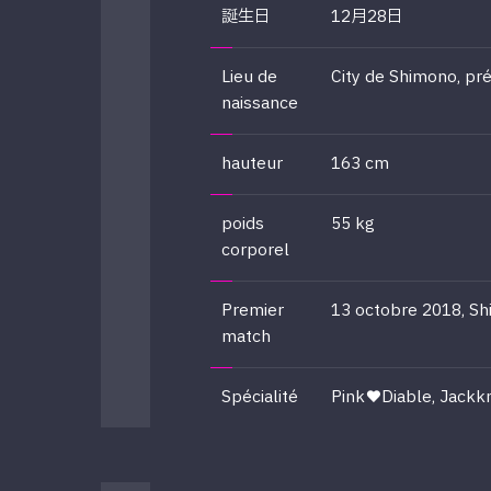
誕生日
12月28日
Lieu de
City de Shimono, pré
naissance
hauteur
163 cm
poids
55 kg
corporel
Premier
13 octobre 2018, Sh
match
Spécialité
Pink♥Diable, Jackkn