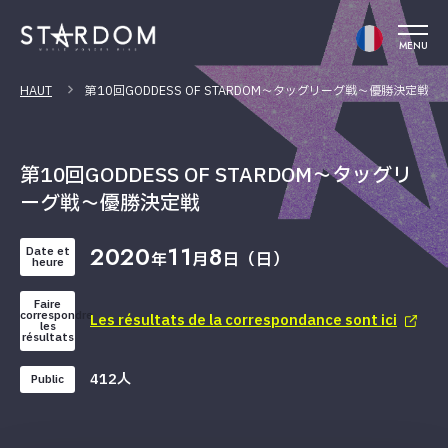
MENU
HAUT
第10回GODDESS OF STARDOM～タッグリーグ戦～優勝決定戦
第10回GODDESS OF STARDOM～タッグリ
ーグ戦～優勝決定戦
2020
11
8
Date et
年
月
日（日）
heure
Faire
correspondre
Les résultats de la correspondance sont ici
les
résultats
412人
Public