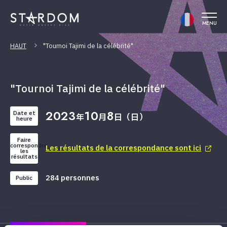
MENU
HAUT
"Tournoi Tajimi de la célébrité"
"Tournoi Tajimi de la célébrité"
2023
10
8
Date et
年
月
日（日）
heure
Faire
correspondre
Les résultats de la correspondance sont ici
les
résultats
284 personnes
Public